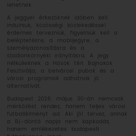
lehetnek.
A jeggyel érkezőknek időben kell
indulniuk, közösségi közlekedéssel
érdemes tervezniük, figyelniük kell a
beléptetésre, a mobiljegyre, a
személyazonosításra és a
stadionkörnyéki irányításra. A jegy
nélkülieknek a Hősök téri Bajnokok
Fesztiválja, a belvárosi pubok és a
városi programok adhatnak jó
alternatívát.
Budapest 2026. május 30-án nemcsak
mérkőzést rendez, hanem teljes városi
futballélményt ad. Aki jól tervez, annak
a BL-döntő napja nem kapkodás,
hanem emlékezetes budapesti