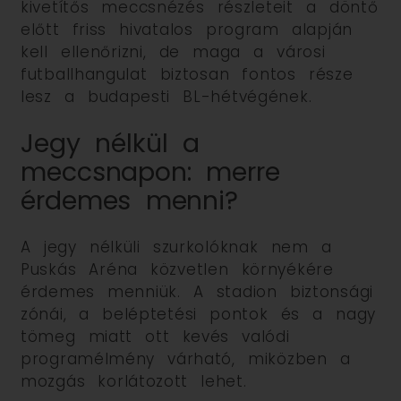
kivetítős meccsnézés részleteit a döntő
előtt friss hivatalos program alapján
kell ellenőrizni, de maga a városi
futballhangulat biztosan fontos része
lesz a budapesti BL-hétvégének.
Jegy nélkül a
meccsnapon: merre
érdemes menni?
A jegy nélküli szurkolóknak nem a
Puskás Aréna közvetlen környékére
érdemes menniük. A stadion biztonsági
zónái, a beléptetési pontok és a nagy
tömeg miatt ott kevés valódi
programélmény várható, miközben a
mozgás korlátozott lehet.