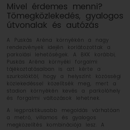
Mivel érdemes menni?
Tömegközlekedés, gyalogos
útvonalak és autózás
A Puskás Aréna környékén a nagy
rendezvények idején korlátozottak a
parkolási lehetőségek. A BKK korábbi,
Puskás Aréna környéki forgalmi
tájékoztatásaiban is azt kérte a
szurkolóktól, hogy a helyszínt közösségi
közlekedéssel közelítsék meg, mert a
stadion környékén kevés a parkolóhely
és forgalmi változások lehetnek.
A legpraktikusabb megoldás várhatóan
a metró, villamos és gyalogos
megközelítés kombinációja lesz. A