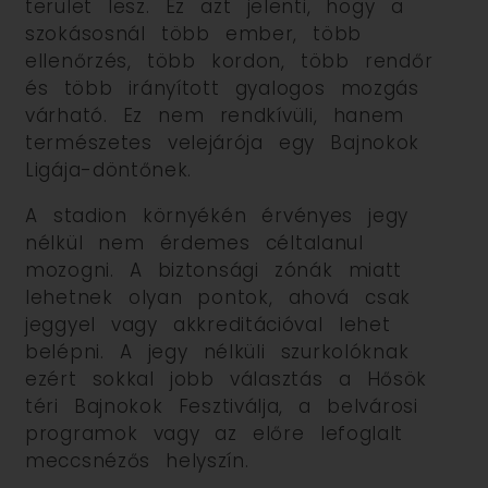
terület lesz. Ez azt jelenti, hogy a
szokásosnál több ember, több
ellenőrzés, több kordon, több rendőr
és több irányított gyalogos mozgás
várható. Ez nem rendkívüli, hanem
természetes velejárója egy Bajnokok
Ligája-döntőnek.
A stadion környékén érvényes jegy
nélkül nem érdemes céltalanul
mozogni. A biztonsági zónák miatt
lehetnek olyan pontok, ahová csak
jeggyel vagy akkreditációval lehet
belépni. A jegy nélküli szurkolóknak
ezért sokkal jobb választás a Hősök
téri Bajnokok Fesztiválja, a belvárosi
programok vagy az előre lefoglalt
meccsnézős helyszín.