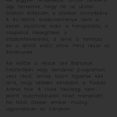
Aki jeggyel rendelkezik, annak célszerű
úgy terveznie, hogy ne az utolsó
órában érkezzen a stadion környékére.
A BL-döntő stadionélménye nem a
kezdő sípszónál indul: a hangolódás, a
csapatok melegítése, a
stadionfelvezetés, a zene, a himnusz
és a döntő előtti show mind része az
élménynek.
Aki előtte a Hősök téri Bajnokok
Fesztiválján vagy belvárosi programon
vesz részt, annak külön figyelnie kell
arra, hogy időben elinduljon a Puskás
Aréna felé. A rövid távolság nem
jelent automatikusan rövid menetidőt,
ha több tízezer ember mozog
ugyanabban az irányban.