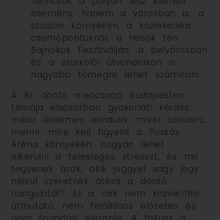
nemcsak a pályán lesz kiemelt
esemény, hanem a városban is: a
stadion környékén, a közlekedési
csomópontoknál, a Hősök téri
Bajnokok Fesztiválján, a belvárosban
és a szurkolói útvonalakon is
nagyobb tömegre lehet számítani.
A BL döntő meccsnap Budapesten
témája elsősorban gyakorlati kérdés:
mikor érdemes elindulni, mivel célszerű
menni, mire kell figyelni a Puskás
Aréna környékén, hogyan lehet
elkerülni a felesleges stresszt, és mit
tegyenek azok, akik jeggyel vagy jegy
nélkül szeretnék átélni a döntő
hangulatát? Ez a cikk nem közvetítési
útmutató, nem felállásos előzetes és
nem fogadási elemzés. A fókusz a