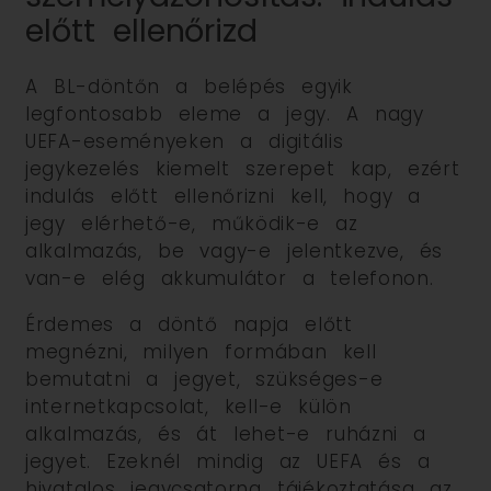
előtt ellenőrizd
A BL-döntőn a belépés egyik
legfontosabb eleme a jegy. A nagy
UEFA-eseményeken a digitális
jegykezelés kiemelt szerepet kap, ezért
indulás előtt ellenőrizni kell, hogy a
jegy elérhető-e, működik-e az
alkalmazás, be vagy-e jelentkezve, és
van-e elég akkumulátor a telefonon.
Érdemes a döntő napja előtt
megnézni, milyen formában kell
bemutatni a jegyet, szükséges-e
internetkapcsolat, kell-e külön
alkalmazás, és át lehet-e ruházni a
jegyet. Ezeknél mindig az UEFA és a
hivatalos jegycsatorna tájékoztatása az