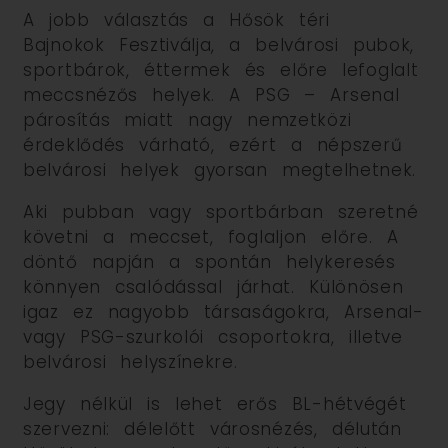
A jobb választás a Hősök téri
Bajnokok Fesztiválja, a belvárosi pubok,
sportbárok, éttermek és előre lefoglalt
meccsnézős helyek. A PSG – Arsenal
párosítás miatt nagy nemzetközi
érdeklődés várható, ezért a népszerű
belvárosi helyek gyorsan megtelhetnek.
Aki pubban vagy sportbárban szeretné
követni a meccset, foglaljon előre. A
döntő napján a spontán helykeresés
könnyen csalódással járhat. Különösen
igaz ez nagyobb társaságokra, Arsenal-
vagy PSG-szurkolói csoportokra, illetve
belvárosi helyszínekre.
Jegy nélkül is lehet erős BL-hétvégét
szervezni: délelőtt városnézés, délután