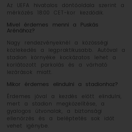
Az UEFA hivatalos döntőoldala szerint a
mérkőzés 18:00 CET-kor kezdődik.
Mivel érdemes menni a Puskás
Arénához?
Nagy rendezvényeknél a közösségi
közlekedés a legpraktikusabb. Autóval a
stadion környéke kockázatos lehet a
korlátozott parkolás és a várható
lezárások miatt.
Mikor érdemes elindulni a stadionhoz?
Érdemes jóval a kezdés előtt elindulni,
mert a stadion megközelítése, a
gyalogos útvonalak, a biztonsági
ellenőrzés és a beléptetés sok időt
vehet igénybe.