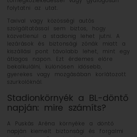
tömegközlekedéssel vagy gyalogosan
folytatni az utat.
Taxival vagy közösségi autós
szolgáltatással sem biztos, hogy
közvetlenül a stadionig lehet jutni. A
lezárások és biztonsági zónák miatt a
kiszállási pont távolabb lehet, mint egy
átlagos napon. Ezt érdemes előre
bekalkulálni, különösen idősebb,
gyerekes vagy mozgásában korlátozott
szurkolóknál.
Stadionkörnyék a BL-döntő
napján: mire számíts?
A Puskás Aréna környéke a döntő
napján kiemelt biztonsági és forgalmi