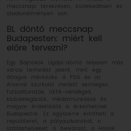
meccsnapi tervezésen, közlekedésen és
stadionélményen van.
BL döntő meccsnap
Budapesten: miért kell
előre tervezni?
Egy Bajnokok Ligája-döntő teljesen más
városi terhelést jelent, mint egy
átlagos mérkőzés. A PSG és az
Arsenal szurkolói mellett semleges
futballturisták, UEFA-vendégek,
klubdelegációk, médiamunkások és
magyar érdeklődők is érkezhetnek
Budapestre. Ez egyszerre érintheti a
repülőteret, a pályaudvarokat, a
szálláshelyeket, a belvárost, a Hősök