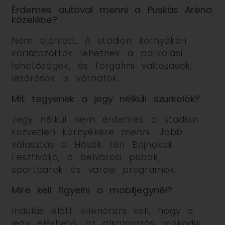
Érdemes autóval menni a Puskás Aréna
közelébe?
Nem ajánlott. A stadion környékén
korlátozottak lehetnek a parkolási
lehetőségek, és forgalmi változások,
lezárások is várhatók.
Mit tegyenek a jegy nélküli szurkolók?
Jegy nélkül nem érdemes a stadion
közvetlen környékére menni. Jobb
választás a Hősök téri Bajnokok
Fesztiválja, a belvárosi pubok,
sportbárok és városi programok.
Mire kell figyelni a mobiljegynél?
Indulás előtt ellenőrizni kell, hogy a
jegy elérhető, az alkalmazás működik,