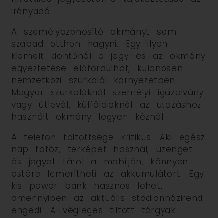
irányadó.
A személyazonosító okmányt sem
szabad otthon hagyni. Egy ilyen
kiemelt döntőnél a jegy és az okmány
egyeztetése előfordulhat, különösen
nemzetközi szurkolói környezetben.
Magyar szurkolóknál személyi igazolvány
vagy útlevél, külföldieknél az utazáshoz
használt okmány legyen kéznél.
A telefon töltöttsége kritikus. Aki egész
nap fotóz, térképet használ, üzenget
és jegyet tárol a mobilján, könnyen
estére lemerítheti az akkumulátort. Egy
kis power bank hasznos lehet,
amennyiben az aktuális stadionházirend
engedi. A végleges tiltott tárgyak