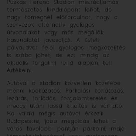
Puskás Ferenc Stadion metróállomás
természetes kiindulópont lehet, de
nagy tömegnél előfordulhat, hogy a
szervezők alternatív gyalogos
útvonalakat vagy más megállók
használatát javasolják. A Keleti
pályaudvar felől gyalogos megközelítés
is szóba jöhet, de ezt mindig az
aktuális forgalmi rend alapján kell
értékelni.
Autóval a stadion közvetlen közelébe
menni kockázatos. Parkolási korlátozás,
lezárás, torlódás, forgalomterelés és
meccs utáni lassú kihajtás is várható.
Ha valaki mégis autóval érkezik
Budapestre, jobb megoldás lehet a
város távolabbi pontján parkolni, majd