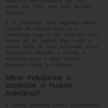
szurkolók szempontjából, de nem
jelenti azt, hogy elég késő délután
elindulni.
A jó meccsnapi terv legalább három
részből áll: hogyan jutsz el a
stadionhoz vagy a fan zone-ba, mikor
indulsz el, és hogyan jutsz haza a
lefújás után. Ha ezek nincsenek előre
átgondolva, könnyen a tömeg, a
lezárások vagy a késői indulás
határozza meg az élményt.
Mikor induljanak a
szurkolók a Puskás
Arénához?
A Puskás Arénába érkező szurkolóknak