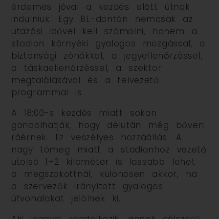
érdemes jóval a kezdés előtt útnak
indulniuk. Egy BL-döntőn nemcsak az
utazási idővel kell számolni, hanem a
stadion környéki gyalogos mozgással, a
biztonsági zónákkal, a jegyellenőrzéssel,
a táskaellenőrzéssel, a szektor
megtalálásával és a felvezető
programmal is.
A 18:00-s kezdés miatt sokan
gondolhatják, hogy délután még bőven
ráérnek. Ez veszélyes hozzáállás. A
nagy tömeg miatt a stadionhoz vezető
utolsó 1–2 kilométer is lassabb lehet
a megszokottnál, különösen akkor, ha
a szervezők irányított gyalogos
útvonalakat jelölnek ki.