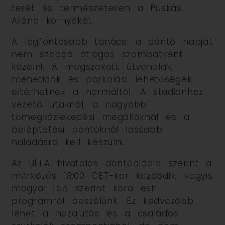
terét és természetesen a Puskás
Aréna környékét.
A legfontosabb tanács: a döntő napját
nem szabad átlagos szombatként
kezelni. A megszokott útvonalak,
menetidők és parkolási lehetőségek
eltérhetnek a normáltól. A stadionhoz
vezető utaknál, a nagyobb
tömegközlekedési megállóknál és a
beléptetési pontoknál lassabb
haladásra kell készülni.
Az UEFA hivatalos döntőoldala szerint a
mérkőzés 18:00 CET-kor kezdődik, vagyis
magyar idő szerint kora esti
programról beszélünk. Ez kedvezőbb
lehet a hazajutás és a családos