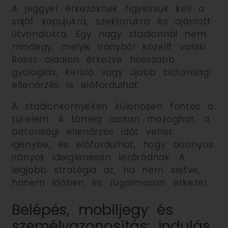
A jeggyel érkezőknek figyelniük kell a
saját kapujukra, szektorukra és ajánlott
útvonalukra. Egy nagy stadionnál nem
mindegy, melyik irányból közelít valaki.
Rossz oldalon érkezve hosszabb
gyaloglás, kerülő vagy újabb biztonsági
ellenőrzés is előfordulhat.
A stadionkörnyéken különösen fontos a
türelem. A tömeg lassan mozoghat, a
biztonsági ellenőrzés időt vehet
igénybe, és előfordulhat, hogy bizonyos
irányok ideiglenesen lezáródnak. A
legjobb stratégia az, ha nem sietve,
hanem időben és rugalmasan érkezel.
Belépés, mobiljegy és
személyazonosítás: indulás