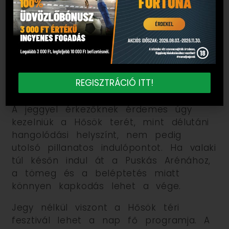
Budapestre, de jeggyel rendelkezőknek
is jó hangolódási pont lehet. A Hősök
tere és a Városliget környéke azonban
a döntő napján zsúfolt lehet, ezért a
fan zone-t nem szabad túl szoros
időbeosztással betervezni a stadionba
REGISZTRÁCIÓ ITT!
indulás előtt.
A jeggyel érkezőknek érdemes úgy
kezelniük a Hősök terét, mint délutáni
hangolódási helyszínt, nem pedig
utolsó pillanatos indulópontot. Ha valaki
túl későn indul át a Puskás Arénához,
a tömeg és a beléptetés miatt
könnyen kapkodás lehet a vége.
Jegy nélkül viszont a Hősök téri
fesztivál lehet a nap fő programja. A