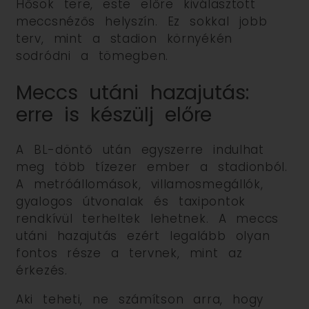
Hősök tere, este előre kiválasztott
meccsnézős helyszín. Ez sokkal jobb
terv, mint a stadion környékén
sodródni a tömegben.
Meccs utáni hazajutás:
erre is készülj előre
A BL-döntő után egyszerre indulhat
meg több tízezer ember a stadionból.
A metróállomások, villamosmegállók,
gyalogos útvonalak és taxipontok
rendkívül terheltek lehetnek. A meccs
utáni hazajutás ezért legalább olyan
fontos része a tervnek, mint az
érkezés.
Aki teheti, ne számítson arra, hogy