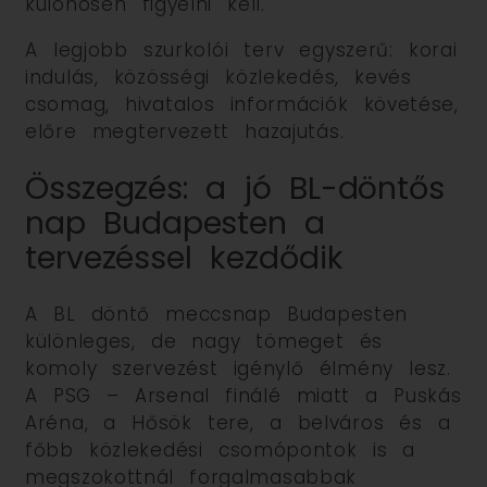
különösen figyelni kell.
A legjobb szurkolói terv egyszerű: korai
indulás, közösségi közlekedés, kevés
csomag, hivatalos információk követése,
előre megtervezett hazajutás.
Összegzés: a jó BL-döntős
nap Budapesten a
tervezéssel kezdődik
A BL döntő meccsnap Budapesten
különleges, de nagy tömeget és
komoly szervezést igénylő élmény lesz.
A PSG – Arsenal finálé miatt a Puskás
Aréna, a Hősök tere, a belváros és a
főbb közlekedési csomópontok is a
megszokottnál forgalmasabbak