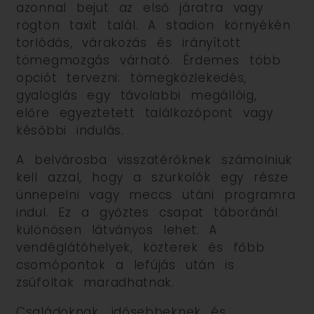
azonnal bejut az első járatra vagy
rögtön taxit talál. A stadion környékén
torlódás, várakozás és irányított
tömegmozgás várható. Érdemes több
opciót tervezni: tömegközlekedés,
gyaloglás egy távolabbi megállóig,
előre egyeztetett találkozópont vagy
későbbi indulás.
A belvárosba visszatérőknek számolniuk
kell azzal, hogy a szurkolók egy része
ünnepelni vagy meccs utáni programra
indul. Ez a győztes csapat táboránál
különösen látványos lehet. A
vendéglátóhelyek, közterek és főbb
csomópontok a lefújás után is
zsúfoltak maradhatnak.
Családoknak, idősebbeknek és