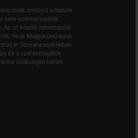
kációnak minősül, oldalunk
ató nem szerencsejáték
. Az itt közölt információk
ciók, hírek Magyarországon
ármazik! Szerencsejátékban
dás és a szerencsejáték
 lenne szükséged kérlek