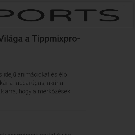
 Világa a Tippmixpro-
 idejű animációkat és élő
Akár a labdarúgás, akár a
nak arra, hogy a mérkőzések