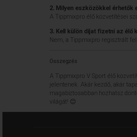
2. Milyen eszközökkel érhetők e
A Tippmixpro élő közvetítései sz
3. Kell külön díjat fizetni az él
Nem, a Tippmixpro regisztrált fe
Összegzés
A Tippmixpro V Sport élő közvet
jelentenek. Akár kezdő, akár tap
magabiztosabban hozhatsz döntése
világát! 😊