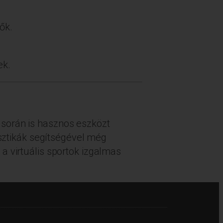
ők.
ek.
 során is hasznos eszközt
isztikák segítségével még
a virtuális sportok izgalmas