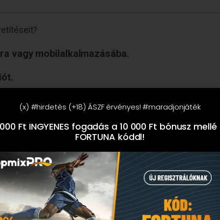
etítéseit?
ára vagy mobilalkalmazásába.
ót.
 funkciót a kiválasztott eseményeknél.
(x) #hirdetés (+18) ÁSZF érvényes! #maradjonjáték
kőzések eseményeit, miközben fogadásokat helye
000 Ft INGYENES fogadás a 10 000 Ft bónusz mellé
FORTUNA kóddl!
títésben?
an számos népszerű sportág érhető el, beleértve:
ulációk, amelyek akár a valódi meccsek izgalmát is