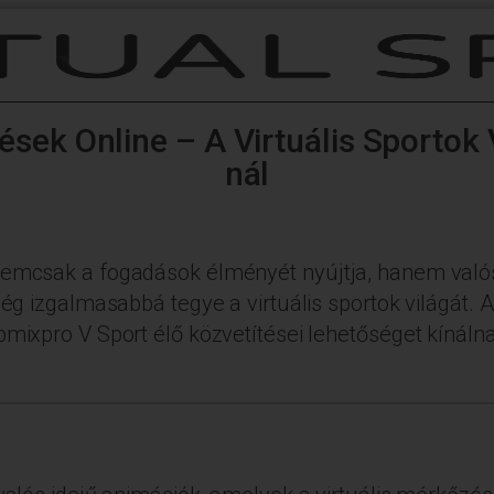
ések Online – A Virtuális Sportok
nál
nemcsak a fogadások élményét nyújtja, hanem valós
még izgalmasabbá tegye a virtuális sportok világát. 
pmixpro V Sport élő közvetítései lehetőséget kínál