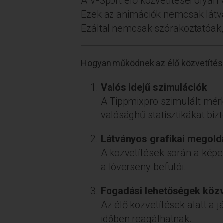
A V-Sport élő közvetítései olyan
Ezek az animációk nemcsak látvá
Ezáltal nemcsak szórakoztatóak
Hogyan működnek az élő közvetíté
Valós idejű szimulációk
A Tippmixpro szimulált mér
valósághű statisztikákat biz
Látványos grafikai megol
A közvetítések során a kép
a lóverseny befutói.
Fogadási lehetőségek közv
Az élő közvetítések alatt a
időben reagálhatnak.