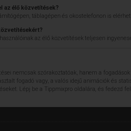
l az élő közvetítések?
ámítógépen, táblagépen és okostelefonon is elérhet
ő közvetítésekért?
lhasználóinak az élő közvetítések teljesen ingyenes
ítései nemcsak szórakoztatóak, hanem a fogadások
asztalt fogadó vagy, a valós idejű animációk és stat
ket. Lépj be a Tippmixpro oldalára, és fedezd fel 