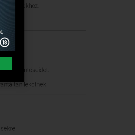
 fogadásokhoz.
él.
gadási döntéseidet.
antáltan lekötnek.
ésekre.