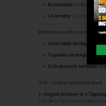
Kosárlabda:
Dinamikus és g
Lóverseny:
Gyors futamok és
Miért érdemes élő közvetítéseket n
Valós idejű élmény:
Kövesd 
Fogadási stratégiák teszte
Szórakoztató tartalom:
A g
GYIK – Gyakran Ismételt Kérdések
1. Hogyan érhetem el a Tippmixp
Lépj be a Tippmixpro oldalára, vá