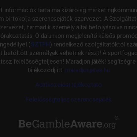
lt információk tartalma kizárólag marketingkommuni
em birtokolja szerencsejáték szervezet. A Szolgált
ervezet, harmadik személy által befolyásolva nincs
 szórakoztatás. Oldalunkon megjelenítő külsős promó
ngedéllyel (
SZTFH
) rendelkező szolgáltatóktól sz
et betöltött személyek vehetnek részt! A sportfoga
tssz felelősségteljesen! Maradjon játék! segítségre
tájékozódj itt:
maradjonjatek.hu
Adatkezelési tájékoztató
Felelősségteljes szerencsejáték