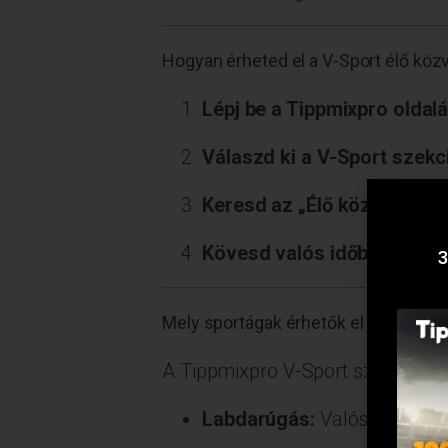
Hogyan érheted el a V-Sport élő közv
Lépj be a Tippmixpro oldal
Válaszd ki a V-Sport szekci
Keresd az „Élő közvetítés”
Kövesd valós időben a mér
3
Mely sportágak érhetők el élő közve
A Tippmixpro V-Sport szekciójáb
Labdarúgás:
Valósághű szim