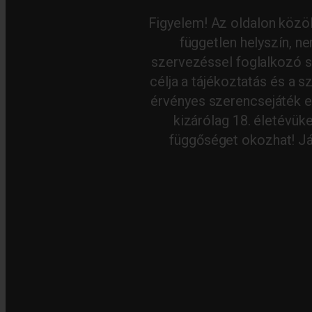
Figyelem! Az oldalon közö
független helyszín, n
szervezéssel foglalkozó sz
célja a tájékoztatás és a
érvényes szerencsejáték e
kizárólag 18. életévük
függőséget okozhat! Já