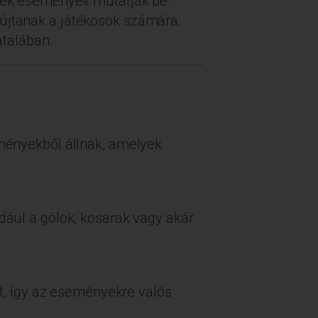
ések eseményeit mutatják be.
yújtanak a játékosok számára.
talában.
ményekből állnak, amelyek
ául a gólok, kosarak vagy akár
t, így az eseményekre valós