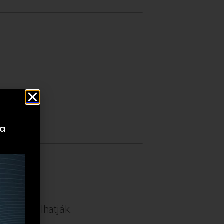
zel el.
 a
 felülmúlhatják.