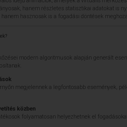
 valós idejű animációk, amelyek a virtuális mérkőz
nyosak, hanem részletes statisztikai adatokat is n
, hanem hasznosak is a fogadási döntések meghoza
sek?
kőzései modern algoritmusok alapján generált ese
tosítanak.
dások
ernyőn megjelennek a legfontosabb események, péld
etítés közben
 játékosok folyamatosan helyezhetnek el fogadásoka