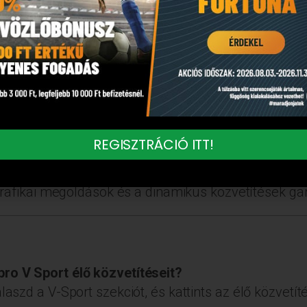
yors tempójú események, amelyek ideálisak az élő
 látványos befutók várják a játékosokat.
ézni a V-Sportban?
az eseményeket, mintha valódi mérkőzéseken lenn
REGISZTRÁCIÓ ITT!
lése:
Az élő statisztikák alapján optimalizálhatod fo
rafikai megoldások és a dinamikus közvetítések gar
ro V Sport élő közvetítéseit?
laszd a V-Sport szekciót, és kattints az élő közvetít