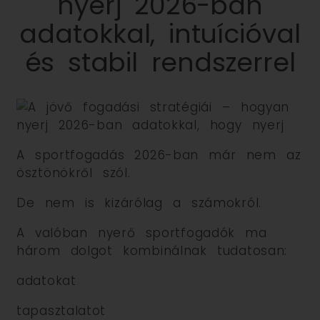
nyerj 2026-ban
adatokkal, intuícióval
és stabil rendszerrel
A sportfogadás 2026-ban már nem az
ösztönökről szól.
De nem is kizárólag a számokról.
A valóban nyerő sportfogadók ma
három dolgot kombinálnak tudatosan:
adatokat
tapasztalatot