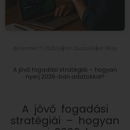
december 17, 2025
Szerző:
Zsuzsa
Rovat:
Blog
A jövő fogadási stratégiái – hogyan
nyerj 2026-ban adatokkal?
A jövő fogadási
stratégiái – hogyan