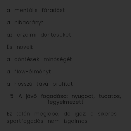
a mentális fáradást
a hibaarányt
az érzelmi döntéseket
És növeli:
a döntések minőségét
a flow-élményt
a hosszú távú profitot
5. A jövő fogadása: nyugodt, tudatos,
fegyelmezett
Ez talán meglepő, de igaz: a sikeres
sportfogadás nem izgalmas.