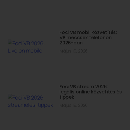
Foci VB mobil közvetítés:
VB meccsek telefonon
2026-ban
Május 19, 2026
Foci VB stream 2026:
legális online közvetítés és
tippek
Május 19, 2026