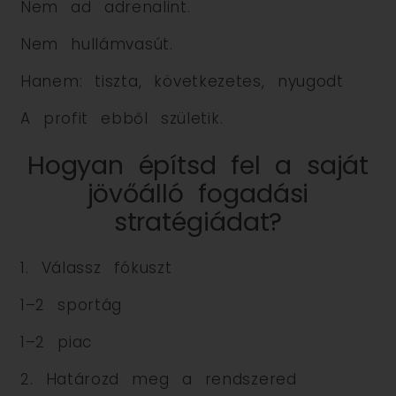
Nem ad adrenalint.
Nem hullámvasút.
Hanem: tiszta, következetes, nyugodt
A profit ebből születik.
Hogyan építsd fel a saját
jövőálló fogadási
stratégiádat?
1. Válassz fókuszt
1–2 sportág
1–2 piac
2. Határozd meg a rendszered