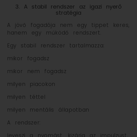
3. A stabil rendszer az igazi nyerő
stratégia
A jövő fogadója nem egy tippet keres,
hanem egy működő rendszert.
Egy stabil rendszer tartalmazza:
mikor fogadsz
mikor nem fogadsz
milyen piacokon
milyen téttel
milyen mentális állapotban
A rendszer:
leveszi a nyomást, kizárja az impulzust,