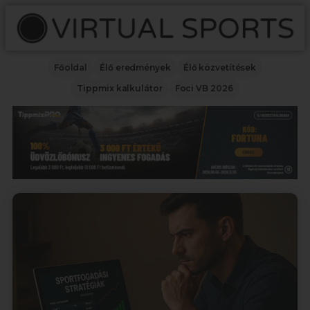
Főoldal
Élő eredmények
Élő közvetítések
Tippmix kalkulátor
Foci VB 2026