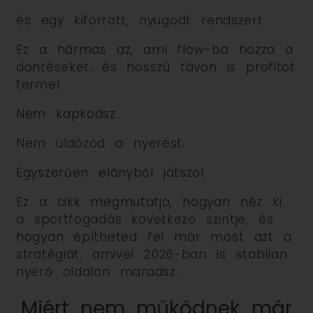
és egy kiforrott, nyugodt rendszert
Ez a hármas az, ami flow-ba hozza a
döntéseket, és hosszú távon is profitot
termel.
Nem kapkodsz.
Nem üldözöd a nyerést.
Egyszerűen előnyből játszol.
Ez a cikk megmutatja, hogyan néz ki
a sportfogadás következő szintje, és
hogyan építheted fel már most azt a
stratégiát, amivel 2026-ban is stabilan
nyerő oldalon maradsz.
Miért nem működnek már