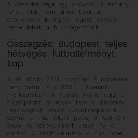
A döntőhétvége így azoknak is élmény
lehet, akik nem ülnek bent a
stadionban. Budapest egész városa
része lehet a BL-programnak.
Összegzés: Budapest teljes
hétvégés futballélményt
kap
A BL döntő 2026 program Budapesten
nem merül ki a PSG – Arsenal
mérkőzésben. A Puskás Aréna adja a
főszínpadot, a Hősök tere a Bajnokok
Fesztiváljával városi futballközponttá
válhat, a The Killers pedig a Kick-Off
Show fő fellépőjeként vezeti fel a
döntőt. A stadionélmény, a fan zone,