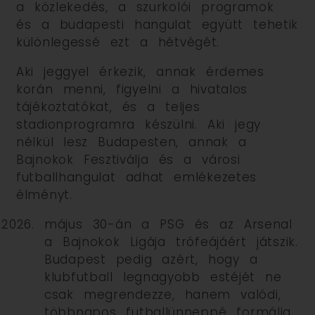
a közlekedés, a szurkolói programok
és a budapesti hangulat együtt tehetik
különlegessé ezt a hétvégét.
Aki jeggyel érkezik, annak érdemes
korán menni, figyelni a hivatalos
tájékoztatókat, és a teljes
stadionprogramra készülni. Aki jegy
nélkül lesz Budapesten, annak a
Bajnokok Fesztiválja és a városi
futballhangulat adhat emlékezetes
élményt.
május 30-án a PSG és az Arsenal
a Bajnokok Ligája trófeájáért játszik.
Budapest pedig azért, hogy a
klubfutball legnagyobb estéjét ne
csak megrendezze, hanem valódi,
többnapos futballünneppé formálja.