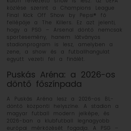
külön felvezető show is lesz: az UEFA
közlése szerint a Champions League
Final Kick Off Show by Pepsi® fő
fellépője a The Killers. Ez azt jelenti,
hogy a PSG – Arsenal döntő nemcsak
sportesemény, hanem látványos
stadionprogram is lesz, amelyben a
zene, a show és a futballhangulat
együtt vezeti fel a finálét.
Puskás Aréna: a 2026-os
döntő főszínpada
A Puskás Aréna lesz a 2026-os BL-
döntő központi helyszíne. A stadion a
magyar futball modern jelképe, és
2026-ban a klubfutball legnagyobb
európai mérkőzését fogadja. A PSG –