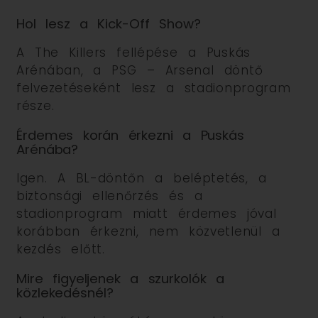
Hol lesz a Kick-Off Show?
A The Killers fellépése a Puskás
Arénában, a PSG – Arsenal döntő
felvezetéseként lesz a stadionprogram
része.
Érdemes korán érkezni a Puskás
Arénába?
Igen. A BL-döntőn a beléptetés, a
biztonsági ellenőrzés és a
stadionprogram miatt érdemes jóval
korábban érkezni, nem közvetlenül a
kezdés előtt.
Mire figyeljenek a szurkolók a
közlekedésnél?