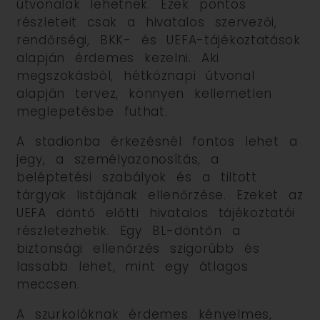
útvonalak lehetnek. Ezek pontos
részleteit csak a hivatalos szervezői,
rendőrségi, BKK- és UEFA-tájékoztatások
alapján érdemes kezelni. Aki
megszokásból, hétköznapi útvonal
alapján tervez, könnyen kellemetlen
meglepetésbe futhat.
A stadionba érkezésnél fontos lehet a
jegy, a személyazonosítás, a
beléptetési szabályok és a tiltott
tárgyak listájának ellenőrzése. Ezeket az
UEFA döntő előtti hivatalos tájékoztatói
részletezhetik. Egy BL-döntőn a
biztonsági ellenőrzés szigorúbb és
lassabb lehet, mint egy átlagos
meccsen.
A szurkolóknak érdemes kényelmes,