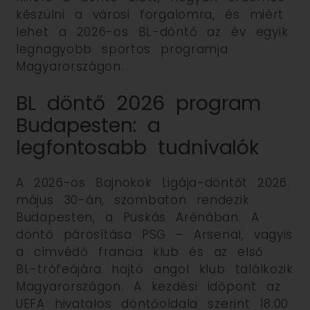
készülni a városi forgalomra, és miért
lehet a 2026-os BL-döntő az év egyik
legnagyobb sportos programja
Magyarországon.
BL döntő 2026 program
Budapesten: a
legfontosabb tudnivalók
A 2026-os Bajnokok Ligája-döntőt 2026.
május 30-án, szombaton rendezik
Budapesten, a Puskás Arénában. A
döntő párosítása PSG – Arsenal, vagyis
a címvédő francia klub és az első
BL-trófeájára hajtó angol klub találkozik
Magyarországon. A kezdési időpont az
UEFA hivatalos döntőoldala szerint 18:00