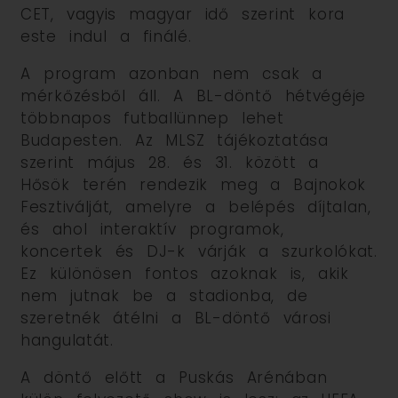
CET, vagyis magyar idő szerint kora
este indul a finálé.
A program azonban nem csak a
mérkőzésből áll. A BL-döntő hétvégéje
többnapos futballünnep lehet
Budapesten. Az MLSZ tájékoztatása
szerint május 28. és 31. között a
Hősök terén rendezik meg a Bajnokok
Fesztiválját, amelyre a belépés díjtalan,
és ahol interaktív programok,
koncertek és DJ-k várják a szurkolókat.
Ez különösen fontos azoknak is, akik
nem jutnak be a stadionba, de
szeretnék átélni a BL-döntő városi
hangulatát.
A döntő előtt a Puskás Arénában