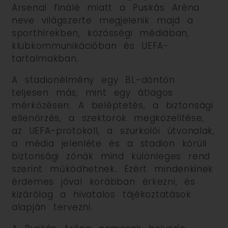
Arsenal finálé miatt a Puskás Aréna
neve világszerte megjelenik majd a
sporthírekben, közösségi médiában,
klubkommunikációban és UEFA-
tartalmakban.
A stadionélmény egy BL-döntőn
teljesen más, mint egy átlagos
mérkőzésen. A beléptetés, a biztonsági
ellenőrzés, a szektorok megközelítése,
az UEFA-protokoll, a szurkolói útvonalak,
a média jelenléte és a stadion körüli
biztonsági zónák mind különleges rend
szerint működhetnek. Ezért mindenkinek
érdemes jóval korábban érkezni, és
kizárólag a hivatalos tájékoztatások
alapján tervezni.