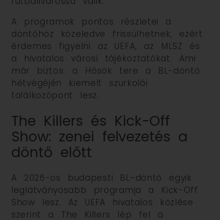
futballvárossá válik.
A programok pontos részletei a
döntőhöz közeledve frissülhetnek, ezért
érdemes figyelni az UEFA, az MLSZ és
a hivatalos városi tájékoztatókat. Ami
már biztos: a Hősök tere a BL-döntő
hétvégéjén kiemelt szurkolói
találkozópont lesz.
The Killers és Kick-Off
Show: zenei felvezetés a
döntő előtt
A 2026-os budapesti BL-döntő egyik
leglátványosabb programja a Kick-Off
Show lesz. Az UEFA hivatalos közlése
szerint a The Killers lép fel a