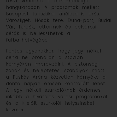
részt vehetnek a döntőhétvége
hangulatában. A programok mellett
Budapest turisztikai kínálata is erős:
Városliget, Hősök tere, Duna-part, Budai
Vár, fürdők, éttermek és belvárosi
séták is beilleszthetők a
futballhétvégébe.
Fontos ugyanakkor, hogy jegy nélkül
senki ne próbáljon a stadion
környékén improvizálni. A biztonsági
zónák és beléptetési szabályok miatt
a Puskás Aréna közvetlen környéke a
döntő napján erősen kontrollált lehet.
A jegy nélküli szurkolóknak érdemes
inkább a hivatalos városi programokat
és a kijelölt szurkolói helyszíneket
követni.