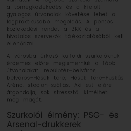
a tömegközlekedés és a kijelölt
gyalogos útvonalak követése lehet a
legpraktikusabb megoldás. A pontos
közlekedési rendet a BKK és a
hivatalos szervezők tájékoztatásából kell
ellenőrizni.
A városba érkező külföldi szurkolóknak
érdemes előre megismerniük a főbb
útvonalakat: repülőtér–belváros,
belváros–Hősök tere, Hősök tere–Puskás
Aréna, stadion–szállás. Aki ezt előre
átgondolja, sok stressztől kímélheti
meg magát.
Szurkolói élmény: PSG- és
Arsenal-drukkerek