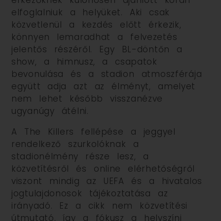
érkezőknek különösen ajánlott korán
elfoglalniuk a helyüket. Aki csak
közvetlenül a kezdés előtt érkezik,
könnyen lemaradhat a felvezetés
jelentős részéről. Egy BL-döntőn a
show, a himnusz, a csapatok
bevonulása és a stadion atmoszférája
együtt adja azt az élményt, amelyet
nem lehet később visszanézve
ugyanúgy átélni.
A The Killers fellépése a jeggyel
rendelkező szurkolóknak a
stadionélmény része lesz, a
közvetítésről és online elérhetőségről
viszont mindig az UEFA és a hivatalos
jogtulajdonosok tájékoztatása az
irányadó. Ez a cikk nem közvetítési
útmutató, így a fókusz a helyszíni