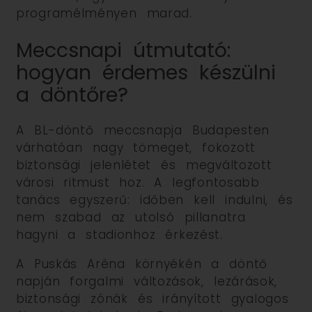
programélményen marad.
Meccsnapi útmutató:
hogyan érdemes készülni
a döntőre?
A BL-döntő meccsnapja Budapesten
várhatóan nagy tömeget, fokozott
biztonsági jelenlétet és megváltozott
városi ritmust hoz. A legfontosabb
tanács egyszerű: időben kell indulni, és
nem szabad az utolsó pillanatra
hagyni a stadionhoz érkezést.
A Puskás Aréna környékén a döntő
napján forgalmi változások, lezárások,
biztonsági zónák és irányított gyalogos