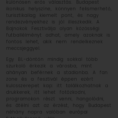
különösen erős választás. Budapest
ikonikus helyszíne, könnyen felismerhető,
turisztikailag kiemelt pont, és nagy
rendezvényekhez is jól illeszkedik. A
Bajnokok Fesztiválja olyan közösségi
futballélményt adhat, amely azoknak is
fontos lehet, akik nem rendelkeznek
meccsjeggyel.
Egy BL-döntőn mindig sokkal több
szurkoló érkezik a városba, mint
ahányan beférnek a stadionba. A fan
zone és a fesztivál éppen ezért
kulcsszerepet kap: itt találkozhatnak a
drukkerek, itt lehet fotózkodni,
programokon részt venni, hangolódni,
és átélni azt az érzést, hogy Budapest
néhány napra valóban európai