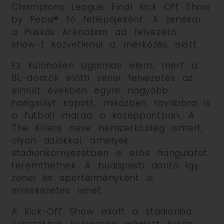
Champions League Final Kick Off Show
by Pepsi® fő fellépőjeként. A zenekar
a Puskás Arénában ad felvezető
show-t közvetlenül a mérkőzés előtt.
Ez különösen izgalmas elem, mert a
BL-döntők előtti zenei felvezetés az
elmúlt években egyre nagyobb
hangsúlyt kapott, miközben továbbra is
a futball marad a középpontban. A
The Killers neve nemzetközileg ismert,
olyan dalokkal, amelyek
stadionkörnyezetben is erős hangulatot
teremthetnek. A budapesti döntő így
zenei és sportélményként is
emlékezetes lehet.
A Kick-Off Show miatt a stadionba