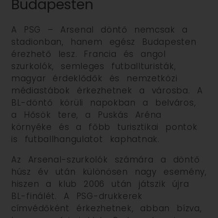
Budapesten
A PSG – Arsenal döntő nemcsak a
stadionban, hanem egész Budapesten
érezhető lesz. Francia és angol
szurkolók, semleges futballturisták,
magyar érdeklődők és nemzetközi
médiastábok érkezhetnek a városba. A
BL-döntő körüli napokban a belváros,
a Hősök tere, a Puskás Aréna
környéke és a főbb turisztikai pontok
is futballhangulatot kaphatnak.
Az Arsenal-szurkolók számára a döntő
húsz év után különösen nagy esemény,
hiszen a klub 2006 után játszik újra
BL-finálét. A PSG-drukkerek
címvédőként érkezhetnek, abban bízva,