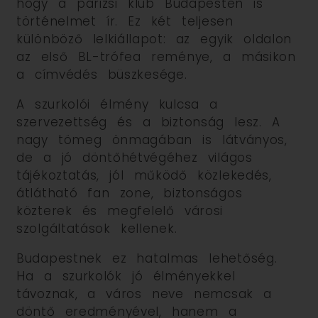
hogy a párizsi klub Budapesten is
történelmet ír. Ez két teljesen
különböző lelkiállapot: az egyik oldalon
az első BL-trófea reménye, a másikon
a címvédés büszkesége.
A szurkolói élmény kulcsa a
szervezettség és a biztonság lesz. A
nagy tömeg önmagában is látványos,
de a jó döntőhétvégéhez világos
tájékoztatás, jól működő közlekedés,
átlátható fan zone, biztonságos
közterek és megfelelő városi
szolgáltatások kellenek.
Budapestnek ez hatalmas lehetőség.
Ha a szurkolók jó élményekkel
távoznak, a város neve nemcsak a
döntő eredményével, hanem a