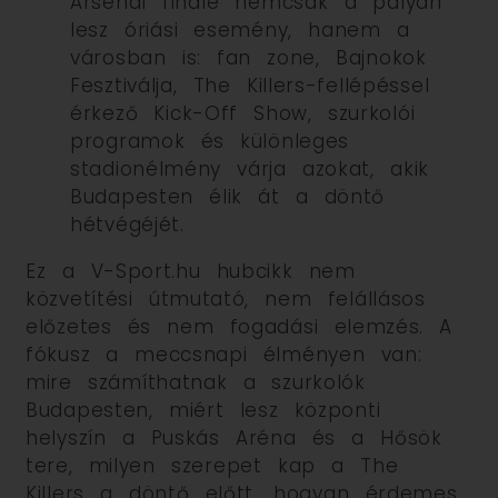
Arsenal finálé nemcsak a pályán
lesz óriási esemény, hanem a
városban is: fan zone, Bajnokok
Fesztiválja, The Killers-fellépéssel
érkező Kick-Off Show, szurkolói
programok és különleges
stadionélmény várja azokat, akik
Budapesten élik át a döntő
hétvégéjét.
Ez a V-Sport.hu hubcikk nem
közvetítési útmutató, nem felállásos
előzetes és nem fogadási elemzés. A
fókusz a meccsnapi élményen van:
mire számíthatnak a szurkolók
Budapesten, miért lesz központi
helyszín a Puskás Aréna és a Hősök
tere, milyen szerepet kap a The
Killers a döntő előtt, hogyan érdemes