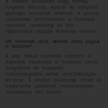
A stadion környékén nagy tömeg,
forgalmi változás, lezárás és irányított
gyalogos útvonalak lehetnek. A pontos
közlekedési információkat a hivatalos
szervezői, rendőrségi és BKK-
tájékoztatók alapján érdemes követni.
Mit tehetnek azok, akiknek nincs jegyük
a döntőre?
A jegy nélküli szurkolók számára a
Bajnokok Fesztiválja, a hivatalos városi
programok és Budapest
futballhangulata adhat döntőhétvégés
élményt. A stadion biztonsági zónáit és
beléptetési szabályait mindenképpen
tiszteletben kell tartani.