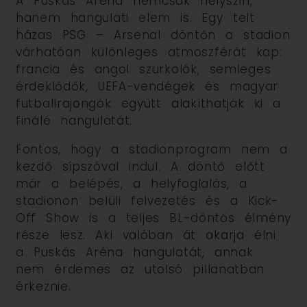
A Puskás Aréna nemcsak helyszín,
hanem hangulati elem is. Egy telt
házas PSG – Arsenal döntőn a stadion
várhatóan különleges atmoszférát kap:
francia és angol szurkolók, semleges
érdeklődők, UEFA-vendégek és magyar
futballrajongók együtt alakíthatják ki a
finálé hangulatát.
Fontos, hogy a stadionprogram nem a
kezdő sípszóval indul. A döntő előtt
már a belépés, a helyfoglalás, a
stadionon belüli felvezetés és a Kick-
Off Show is a teljes BL-döntős élmény
része lesz. Aki valóban át akarja élni
a Puskás Aréna hangulatát, annak
nem érdemes az utolsó pillanatban
érkeznie.