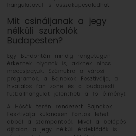
hangulatával is összekapcsolódhat.
Mit csináljanak a jegy
nélküli szurkolók
Budapesten?
Egy BL-döntőn mindig rengetegen
érkeznek olyanok is, akiknek nincs
meccsjegyük. Számukra a városi
programok, a Bajnokok Fesztiválja, a
hivatalos fan zone és a budapesti
futballhangulat jelentheti a fő élményt.
A Hősök terén rendezett Bajnokok
Fesztiválja különösen fontos lehet
ebből a szempontból. Mivel a belépés
díjtalan, a jegy nélküli érdeklődők is