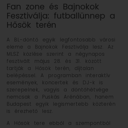
Fan zone és Bajnokok
Fesztiválja: futballünnep a
Hősök terén
A BL-döntő egyik legfontosabb városi
eleme a Bajnokok Fesztiválja lesz. Az
MLSZ közlése szerint a négynapos
fesztivált május 28. és 31. között
tartják a Hősök terén, díjtalan
belépéssel. A programban interaktív
események, koncertek és DJ-k is
szerepelnek, vagyis a döntőhétvége
nemcsak a Puskás Arénában, hanem
Budapest egyik legismertebb közterén
is érezhető lesz.
A Hősök tere ebből a szempontból