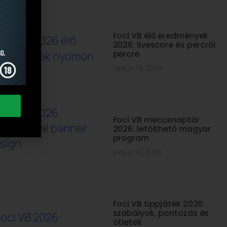
Foci VB élő eredmények
2026: livescore és percről
percre
Május 19, 2026
Foci VB meccsnaptár
2026: letölthető magyar
program
Május 19, 2026
Foci VB tippjáték 2026:
szabályok, pontozás és
ötletek