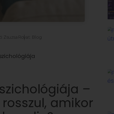
ő:
Zsuzsa
Rovat:
Blog
szichológiája
szichológiája –
rosszul, amikor