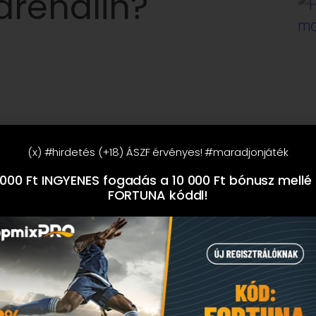
drenalin?
(x) #hirdetés (+18) ÁSZF érvényes! #maradjonjáték
000 Ft INGYENES fogadás a 10 000 Ft bónusz mellé
FORTUNA kóddl!