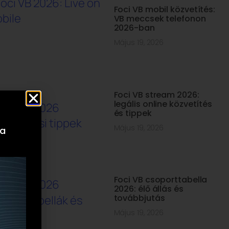
Foci VB mobil közvetítés:
VB meccsek telefonon
2026-ban
Május 19, 2026
Foci VB stream 2026:
legális online közvetítés
és tippek
Május 19, 2026
 a
Foci VB csoporttabella
2026: élő állás és
továbbjutás
Május 19, 2026