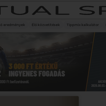
lő eredmények
Élő közvetítések
Tippmix kalkulátor