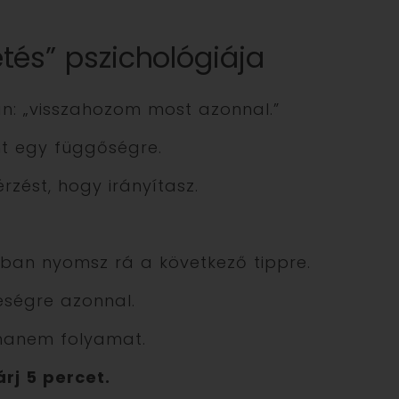
tés” pszichológiája
: „visszahozom most azonnal.”
nt egy függőségre.
rzést, hogy irányítasz.
an nyomsz rá a következő tippre.
eségre azonnal.
 hanem folyamat.
árj 5 percet.