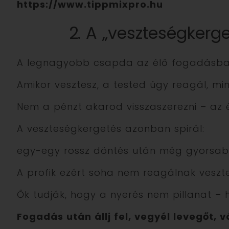
https://www.tippmixpro.hu
2. A „veszteségkerge
A legnagyobb csapda az élő fogadásban
Amikor vesztesz, a tested úgy reagál, mi
Nem a pénzt akarod visszaszerezni – az é
A veszteségkergetés azonban spirál:
egy-egy rossz döntés után még gyorsabb
A profik ezért soha nem reagálnak veszt
Ők tudják, hogy a nyerés nem pillanat –
Fogadás után állj fel, vegyél levegőt, v