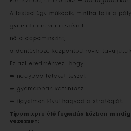
Fókuszt ad, élessé tesz — de fogadáskor e
A tested úgy működik, mintha te is a pály
gyorsabban ver a szíved,
nő a dopaminszint,
a döntéshozó központod rövid távú juta
Ez azt eredményezi, hogy:
➡️ nagyobb téteket teszel,
➡️ gyorsabban kattintasz,
➡️ figyelmen kívül hagyod a stratégiát.
Tippmixpro élő fogadás közben mindig ál
vezessen: