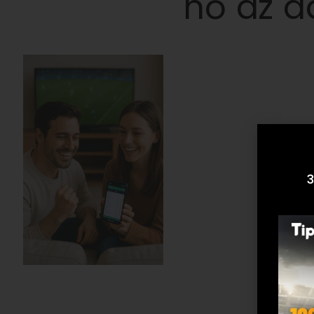
nő az a
3