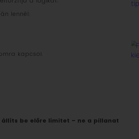
ltorzítja a logikát.
án lennél:
lomra kapcsol.
líts be előre limitet – ne a pillanat