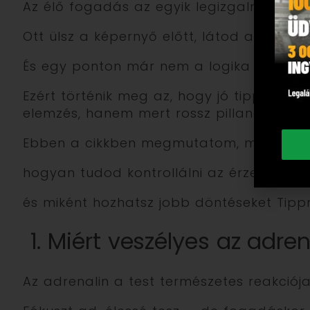
Az élő fogadás az egyik legizgalmasabb
Ott ülsz a képernyő előtt, látod a tempót,
És egy ponton már nem a logika dönt – 
Ezért történik meg az, hogy jó tippek vesz
elemzés, hanem mert rossz pillanatban
Ebben a cikkben megmutatom, mi zajlik 
hogyan tudod kontrollálni az érzelmeid,
és miként hozhatsz jobb döntéseket Tip
1. Miért veszélyes az adr
Az adrenalin a test természetes reakciója