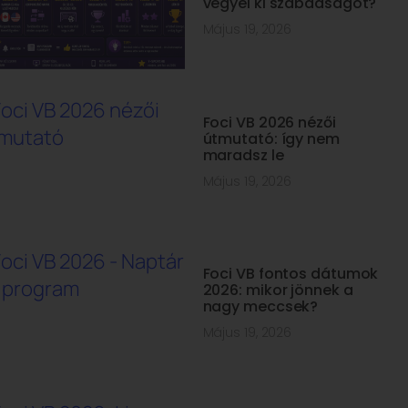
vegyél ki szabadságot?
Május 19, 2026
Foci VB 2026 nézői
útmutató: így nem
maradsz le
Május 19, 2026
Foci VB fontos dátumok
2026: mikor jönnek a
nagy meccsek?
Május 19, 2026