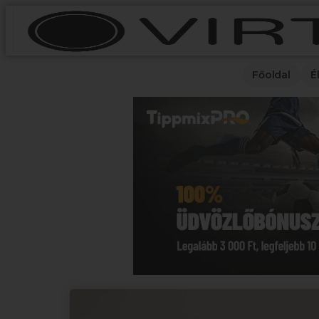
Főoldal
É