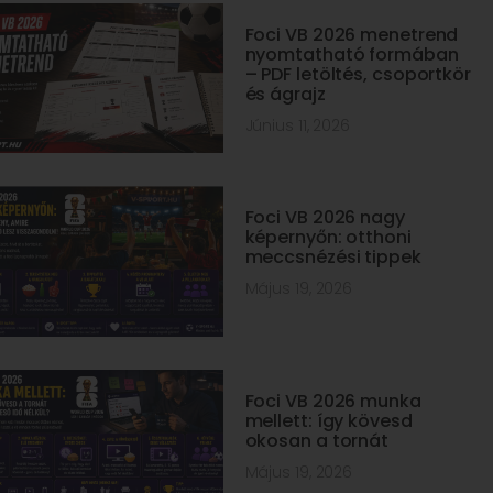
Foci VB 2026 menetrend
nyomtatható formában
– PDF letöltés, csoportkör
és ágrajz
Június 11, 2026
Foci VB 2026 nagy
képernyőn: otthoni
meccsnézési tippek
Május 19, 2026
Foci VB 2026 munka
mellett: így kövesd
okosan a tornát
Május 19, 2026