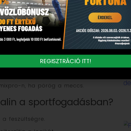
 része a sportfogadásnak.
 jönnek a helyzetek, nő a feszültség.
hanem az adrenalin.
nek el, nem azért, mert rossz volt az
 nyomtad meg a gombot.
a fejedben élő fogadás közben,
REGISZTRÁCIÓ ITT!
pmixpro-n, ha pörög a meccs.
enalin a sportfogadásban?
 a feszültségre.