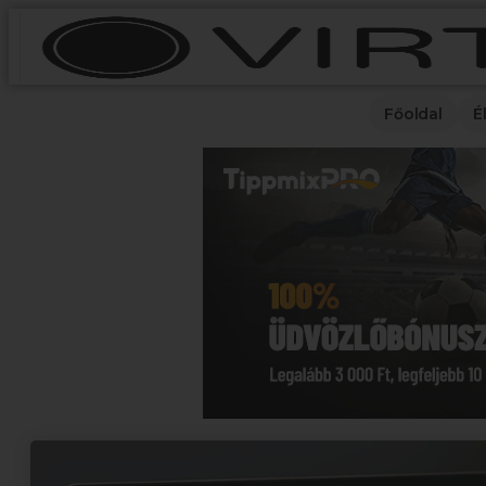
Főoldal
É