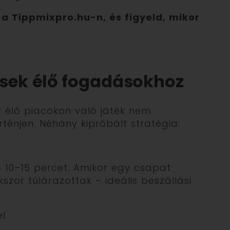
a Tippmixpro.hu-n, és figyeld, mikor
ések élő fogadásokhoz
 élő piacokon való játék nem
rténjen. Néhány kipróbált stratégia:
ő 10–15 percet. Amikor egy csapat
zor túlárazottak – ideális beszállási
el