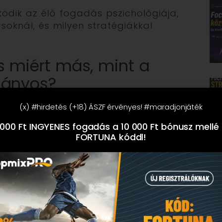
dik az élő fogadás pszichológiája,
soknál, és milyen stratégiákkal
s miért más, mint a
ányos?
(x) #hirdetés (+18) ÁSZF érvényes! #maradjonjáték
 nem a meccs előtt, hanem a játék
 gól utáni reakció, egy piros lap miatti
000 Ft INGYENES fogadás a 10 000 Ft bónusz mellé
p egy domináns csapat lendületének
FORTUNA kóddl!
kőzés eseményei alapján. Amikor
ddsai megemelkednek — ekkor jön el az
k – stratégiai döntés. Aki ismeri a