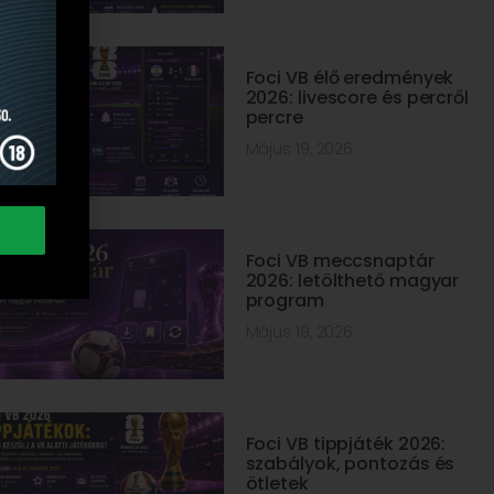
Foci VB élő eredmények
2026: livescore és percről
percre
Május 19, 2026
Foci VB meccsnaptár
2026: letölthető magyar
program
Május 19, 2026
Foci VB tippjáték 2026:
szabályok, pontozás és
ötletek