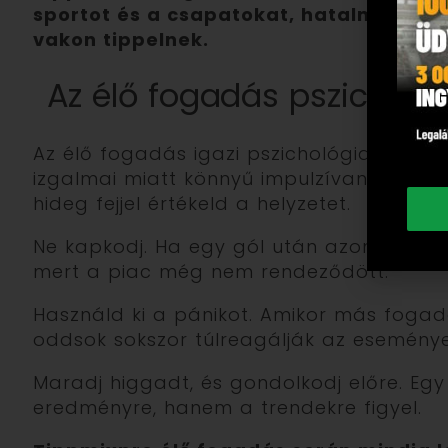
sportot és a csapatokat, hatalmas elő
vakon tippelnek.
Az élő fogadás pszichológ
Az élő fogadás igazi pszichológiai harc
izgalmai miatt könnyű impulzívan dönteni
hideg fejjel értékeld a helyzetet.
Ne kapkodj. Ha egy gól után azonnal fog
mert a piac még nem rendeződött.
Használd ki a pánikot. Amikor más fogad
oddsok sokszor túlreagálják az eseménye
Maradj higgadt, és gondolkodj előre. Eg
eredményre, hanem a trendekre figyel.