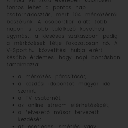
A Foci VB 2026 esetében különösen
fontos lehet a pontos napi
csatornakiosztás, mert 104 mérkőzésről
beszélünk. A csoportkör alatt több
napon is több találkozó követheti
egymást, a kieséses szakaszban pedig
a mérkőzések tétje fokozatosan nő. A
V-Sport.hu közvetítési hubja ezért
később érdemes, hogy napi bontásban
tartalmazza:
a mérkőzés párosítását;
a kezdési időpontot magyar idő
szerint;
a TV-csatornát;
az online stream elérhetőségét;
a felvezető műsor tervezett
kezdését;
az esetleges ismétlés vagy