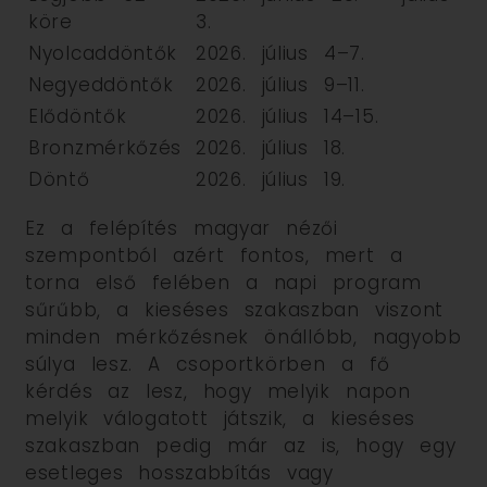
köre
3.
Nyolcaddöntők
2026. július 4–7.
Negyeddöntők
2026. július 9–11.
Elődöntők
2026. július 14–15.
Bronzmérkőzés
2026. július 18.
Döntő
2026. július 19.
Ez a felépítés magyar nézői
szempontból azért fontos, mert a
torna első felében a napi program
sűrűbb, a kieséses szakaszban viszont
minden mérkőzésnek önállóbb, nagyobb
súlya lesz. A csoportkörben a fő
kérdés az lesz, hogy melyik napon
melyik válogatott játszik, a kieséses
szakaszban pedig már az is, hogy egy
esetleges hosszabbítás vagy