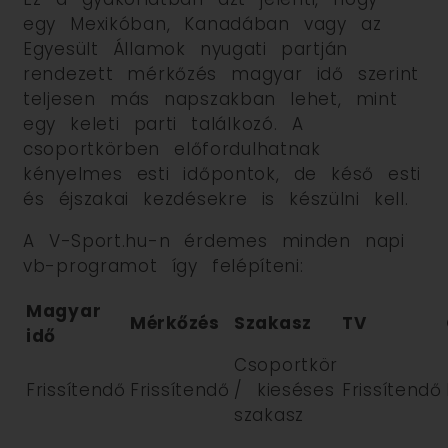
egy Mexikóban, Kanadában vagy az
Egyesült Államok nyugati partján
rendezett mérkőzés magyar idő szerint
teljesen más napszakban lehet, mint
egy keleti parti találkozó. A
csoportkörben előfordulhatnak
kényelmes esti időpontok, de késő esti
és éjszakai kezdésekre is készülni kell.
A V-Sport.hu-n érdemes minden napi
vb-programot így felépíteni:
Magyar
Mérkőzés
Szakasz
TV
idő
Csoportkör
Frissítendő
Frissítendő
/ kieséses
Frissítendő
szakasz