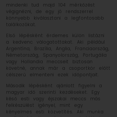
mindenki tud majd 104 mérkőzést
végignézni, de egy jó rendszerrel
könnyebb kiválasztani a legfontosabb
találkozókat.
Első lépésként érdemes külön listázni
a kedvenc válogatottakat. Aki például
Argentína, Brazília, Anglia, Franciaország,
Németország, Spanyolország, Portugália
vagy Hollandia meccseit biztosan
követné, annak már a csoportkör előtt
célszerű elmenteni ezek időpontjait.
Második lépésként ajánlott figyelni a
magyar idő szerinti kezdéseket. Egy
késő esti vagy éjszakai meccs más
felkészülést igényel, mint egy
kényelmes esti közvetítés. Aki munka