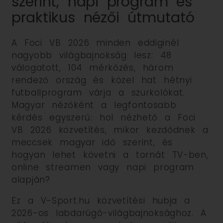
szerint, napi program és
praktikus nézői útmutató
A Foci VB 2026 minden eddiginél
nagyobb világbajnokság lesz: 48
válogatott, 104 mérkőzés, három
rendező ország és közel hat hétnyi
futballprogram várja a szurkolókat.
Magyar nézőként a legfontosabb
kérdés egyszerű: hol nézhető a Foci
VB 2026 közvetítés, mikor kezdődnek a
meccsek magyar idő szerint, és
hogyan lehet követni a tornát TV-ben,
online streamen vagy napi program
alapján?
Ez a V-Sport.hu közvetítési hubja a
2026-os labdarúgó-világbajnoksághoz. A