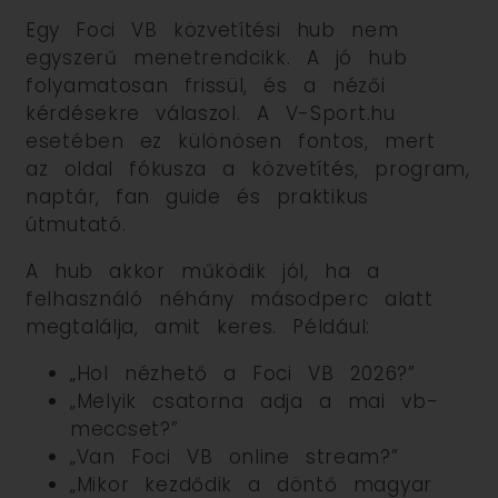
Egy Foci VB közvetítési hub nem
egyszerű menetrendcikk. A jó hub
folyamatosan frissül, és a nézői
kérdésekre válaszol. A V-Sport.hu
esetében ez különösen fontos, mert
az oldal fókusza a közvetítés, program,
naptár, fan guide és praktikus
útmutató.
A hub akkor működik jól, ha a
felhasználó néhány másodperc alatt
megtalálja, amit keres. Például:
„Hol nézhető a Foci VB 2026?”
„Melyik csatorna adja a mai vb-
meccset?”
„Van Foci VB online stream?”
„Mikor kezdődik a döntő magyar