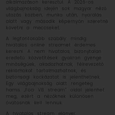
alkalmazáson keresztül. A 2026-os
világbajnokság idején sok magyar néző
utazás közben, munka után, nyaralás
alatt vagy második képernyőn szeretné
követni a meccseket.
A legfontosabb szabály: mindig
hivatalos online streamet érdemes
keresni. A nem hivatalos, bizonytalan
eredetű közvetítések gyakran gyenge
minőségűek, akadozhatnak, félrevezető
reklámokat tartalmazhatnak, és
biztonsági kockázatot is jelenthetnek.
Egy világbajnokság alatt rengeteg
hamis „Foci VB stream” oldal jelenhet
meg, ezért a nézőknek különösen
óvatosnak kell lenniük.
A hivatalos stream előnyei: