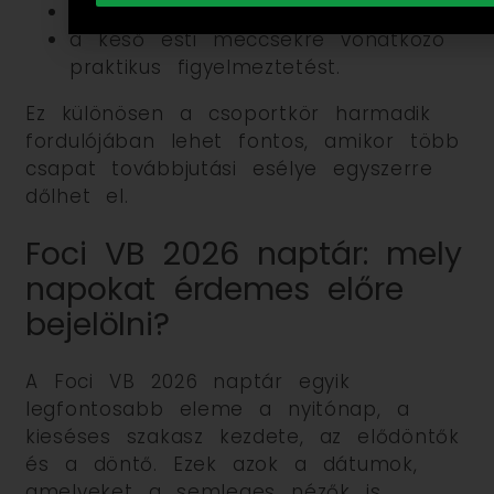
a várható nézői érdeklődést;
a késő esti meccsekre vonatkozó
praktikus figyelmeztetést.
Ez különösen a csoportkör harmadik
fordulójában lehet fontos, amikor több
csapat továbbjutási esélye egyszerre
dőlhet el.
Foci VB 2026 naptár: mely
napokat érdemes előre
bejelölni?
A Foci VB 2026 naptár egyik
legfontosabb eleme a nyitónap, a
kieséses szakasz kezdete, az elődöntők
és a döntő. Ezek azok a dátumok,
amelyeket a semleges nézők is