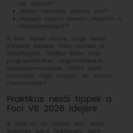
idő szerint?”
„Milyen meccsek lesznek ma?”
„Hogyan tudom követni mobilról a
világbajnokságot?”
A hub másik előnye, hogy belső
linkekkel később több aloldalt is
összefoghat. Például külön napi
programcikkeket, csapatoldalakat,
stadionismertetőket, döntő előtti
útmutatót vagy magyar idő szerinti
meccsnaptárt.
Praktikus nézői tippek a
Foci VB 2026 idejére
A 2026-os vb hosszú lesz, ezért
érdemes előre felkészülni. Nem