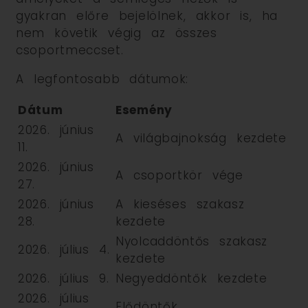
gyakran előre bejelölnek, akkor is, ha
nem követik végig az összes
csoportmeccset.
A legfontosabb dátumok:
Dátum
Esemény
2026. június
A világbajnokság kezdete
11.
2026. június
A csoportkör vége
27.
2026. június
A kieséses szakasz
28.
kezdete
Nyolcaddöntős szakasz
2026. július 4.
kezdete
2026. július 9.
Negyeddöntők kezdete
2026. július
Elődöntők