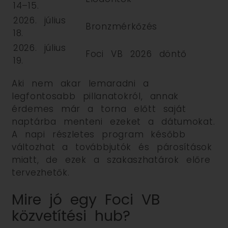
14–15.
2026. július
Bronzmérkőzés
18.
2026. július
Foci VB 2026 döntő
19.
Aki nem akar lemaradni a
legfontosabb pillanatokról, annak
érdemes már a torna előtt saját
naptárba menteni ezeket a dátumokat.
A napi részletes program később
változhat a továbbjutók és párosítások
miatt, de ezek a szakaszhatárok előre
tervezhetők.
Mire jó egy Foci VB
közvetítési hub?