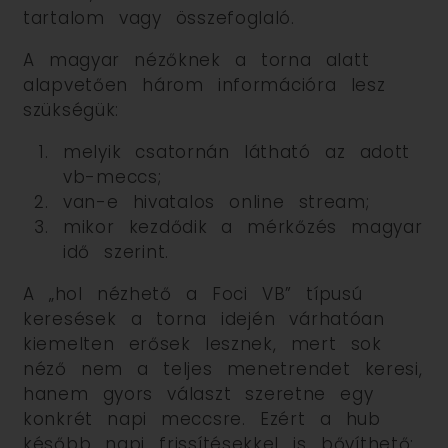
tartalom vagy összefoglaló.
A magyar nézőknek a torna alatt
alapvetően három információra lesz
szükségük:
melyik csatornán látható az adott
vb-meccs;
van-e hivatalos online stream;
mikor kezdődik a mérkőzés magyar
idő szerint.
A „hol nézhető a Foci VB” típusú
keresések a torna idején várhatóan
kiemelten erősek lesznek, mert sok
néző nem a teljes menetrendet keresi,
hanem gyors választ szeretne egy
konkrét napi meccsre. Ezért a hub
később napi frissítésekkel is bővíthető: