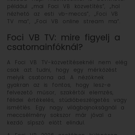
például „mai Foci VB közvetítés”, „hol
nézhető az esti vb-meccs”, „Foci VB
TV ma”, „Foci VB online stream ma”.
Foci VB TV: mire figyelj a
csatornainfóknál?
A Foci VB TV-közvetítéseknél nem elég
csak azt tudni, hogy egy mérkőzést
melyik csatorna ad. A nézőknek
gyakran az is fontos, hogy lesz-e
felvezető műsor, szakértői elemzés,
félidei értékelés, stúdióbeszélgetés vagy
ismétlés. Egy nagy világbajnokságnál a
meccsélmény sokszor már jóval a
kezdő sípszó előtt elindul.