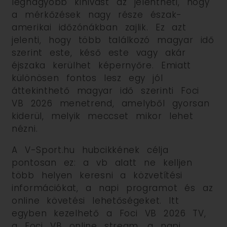
legnagyobb kihívást az jelentheti, hogy
a mérkőzések nagy része észak-
amerikai időzónákban zajlik. Ez azt
jelenti, hogy több találkozó magyar idő
szerint este, késő este vagy akár
éjszaka kerülhet képernyőre. Emiatt
különösen fontos lesz egy jól
áttekinthető magyar idő szerinti Foci
VB 2026 menetrend, amelyből gyorsan
kiderül, melyik meccset mikor lehet
nézni.
A V-Sport.hu hubcikkének célja
pontosan ez: a vb alatt ne kelljen
több helyen keresni a közvetítési
információkat, a napi programot és az
online követési lehetőségeket. Itt
egyben kezelhető a Foci VB 2026 TV,
a Foci VB online stream, a napi