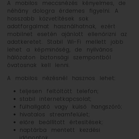
A mobilos meccsnézés kényelmes, de
néhány dologra érdemes figyelni. A
hosszabb közvetítések sok
adatforgalmat használhatnak, ezért
mobilnet esetén ajánlott ellenőrizni az
adatkeretet. Stabil Wi-Fi mellett jobb
lehet a képminőség, de nyilvános
hálózaton biztonsági szempontból
óvatosnak kell lenni.
A mobilos nézésnél hasznos lehet:
teljesen feltöltött telefon;
stabil internetkapcsolat;
fülhallgató vagy külső hangszóró;
hivatalos streamfelület;
előre beállított értesítések;
naptárba mentett kezdési
időpontok.