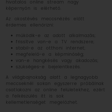
hivatalos online stream nagy
képernyőn is elérhető.
Az okostévés meccsnézés előtt
érdemes ellenőrizni:
működik-e az adott alkalmazás;
frissítve van-e a TV rendszere;
stabil-e az otthoni internet;
megfelelő-e a képminőség;
van-e hangkésés vagy akadozás;
szükséges-e bejelentkezés.
A világbajnokság alatt a legnagyobb
meccseknél sokan egyszerre próbálnak
csatlakozni az online felületekhez, ezért
a felkészülés itt is sok
kellemetlenséget megelőzhet.