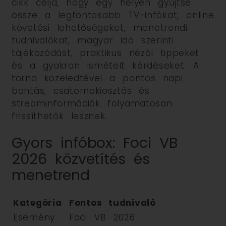
cikk célja, hogy egy helyen gyűjtse
össze a legfontosabb TV-infókat, online
követési lehetőségeket, menetrendi
tudnivalókat, magyar idő szerinti
tájékozódást, praktikus nézői tippeket
és a gyakran ismételt kérdéseket. A
torna közeledtével a pontos napi
bontás, csatornakiosztás és
streaminformációk folyamatosan
frissíthetők lesznek.
Gyors infóbox: Foci VB
2026 közvetítés és
menetrend
Kategória
Fontos tudnivaló
Esemény
Foci VB 2026