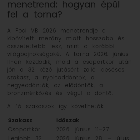
menetrend: hogyan épül
fel a torna?
A Foci VB 2026 menetrendje a
kibővített mezőny miatt hosszabb és
összetettebb lesz, mint a korábbi
világbajnokságoké. A torna 2026. június
11-én kezdődik, majd a csoportkör után
jön a 32 közé jutásért zajló kieséses
szakasz, a nyolcaddöntők, a
negyeddöntők, az elődöntők, a
bronzmérkőzés és végül a döntő.
A fő szakaszok így követhetők:
Szakasz
Időszak
Csoportkör
2026. június 11–27.
Legjobb 32
2026. június 28. – július