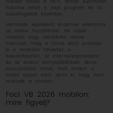
mellett követi a vb-t, annak különösen
hasznos lehet a napi program és az
összefoglalók követése.
Harmadik lépésként érdemes ellenőrizni
az online hozzáférést. Ha valaki
mobilon vagy okostévén nézne
meccset, még a torna előtt próbálja
ki a hivatalos felületet, a
bejelentkezést, az internetkapcsolatot
és az eszköz kompatibilitását. Nincs
bosszantóbb annál, mint amikor a
kezdő sípszó előtt derül ki, hogy nem
működik a stream.
Foci VB 2026 mobilon:
mire figyelj?