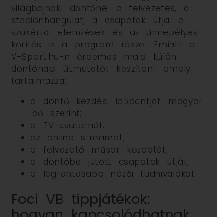
világbajnoki döntőnél a felvezetés, a
stadionhangulat, a csapatok útja, a
szakértői elemzések és az ünnepélyes
körítés is a program része. Emiatt a
V-Sport.hu-n érdemes majd külön
döntőnapi útmutatót készíteni, amely
tartalmazza:
a döntő kezdési időpontját magyar
idő szerint;
a TV-csatornát;
az online streamet;
a felvezető műsor kezdetét;
a döntőbe jutott csapatok útját;
a legfontosabb nézői tudnivalókat.
Foci VB tippjátékok:
hogyan kapcsolódhatnak