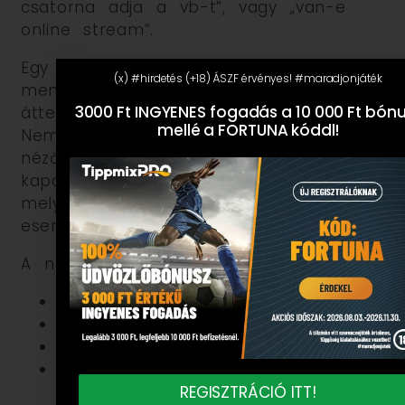
csatorna adja a vb-t”, vagy „van-e
online stream”.
Egy jól használható napi vb-
(x) #hirdetés (+18) ÁSZF érvényes! #maradjonjáték
menetrendnek rövidnek, gyorsan
3000 Ft INGYENES fogadás a 10 000 Ft bón
áttekinthetőnek és frissnek kell lennie.
mellé a FORTUNA kóddl!
Nem elég felsorolni a meccseket: a
néző azt szeretné látni, mikor
kapcsoljon be, mire számíthat, és
melyik mérkőzés lehet a nap fő
eseménye.
A napi programnál érdemes kiemelni:
a nap legfontosabb mérkőzését;
a magyar idő szerinti kezdéseket;
a TV- és streaminformációkat;
a csoportállás vagy kieséses ág
szempontjából fontos tétet;
REGISZTRÁCIÓ ITT!