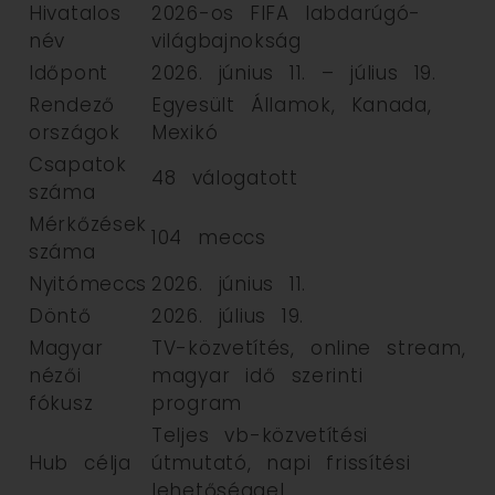
Hivatalos
2026-os FIFA labdarúgó-
név
világbajnokság
Időpont
2026. június 11. – július 19.
Rendező
Egyesült Államok, Kanada,
országok
Mexikó
Csapatok
48 válogatott
száma
Mérkőzések
104 meccs
száma
Nyitómeccs
2026. június 11.
Döntő
2026. július 19.
Magyar
TV-közvetítés, online stream,
nézői
magyar idő szerinti
fókusz
program
Teljes vb-közvetítési
Hub célja
útmutató, napi frissítési
lehetőséggel