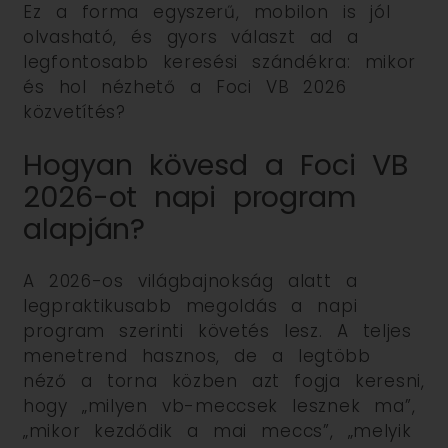
Ez a forma egyszerű, mobilon is jól
olvasható, és gyors választ ad a
legfontosabb keresési szándékra: mikor
és hol nézhető a Foci VB 2026
közvetítés?
Hogyan kövesd a Foci VB
2026-ot napi program
alapján?
A 2026-os világbajnokság alatt a
legpraktikusabb megoldás a napi
program szerinti követés lesz. A teljes
menetrend hasznos, de a legtöbb
néző a torna közben azt fogja keresni,
hogy „milyen vb-meccsek lesznek ma”,
„mikor kezdődik a mai meccs”, „melyik