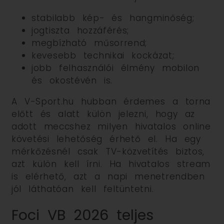
stabilabb kép- és hangminőség;
jogtiszta hozzáférés;
megbízható műsorrend;
kevesebb technikai kockázat;
jobb felhasználói élmény mobilon
és okostévén is.
A V-Sport.hu hubban érdemes a torna
előtt és alatt külön jelezni, hogy az
adott meccshez milyen hivatalos online
követési lehetőség érhető el. Ha egy
mérkőzésnél csak TV-közvetítés biztos,
azt külön kell írni. Ha hivatalos stream
is elérhető, azt a napi menetrendben
jól láthatóan kell feltüntetni.
Foci VB 2026 teljes