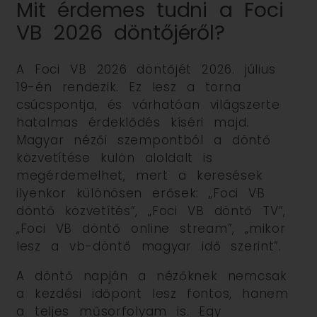
Mit érdemes tudni a Foci
VB 2026 döntőjéről?
A Foci VB 2026 döntőjét 2026. július
19-én rendezik. Ez lesz a torna
csúcspontja, és várhatóan világszerte
hatalmas érdeklődés kíséri majd.
Magyar nézői szempontból a döntő
közvetítése külön aloldalt is
megérdemelhet, mert a keresések
ilyenkor különösen erősek: „Foci VB
döntő közvetítés”, „Foci VB döntő TV”,
„Foci VB döntő online stream”, „mikor
lesz a vb-döntő magyar idő szerint”.
A döntő napján a nézőknek nemcsak
a kezdési időpont lesz fontos, hanem
a teljes műsorfolyam is. Egy