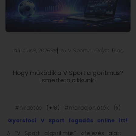
március 9, 2026
Szerző:
V-Sport.hu
Rovat:
Blog
Hogy működik a V Sport algoritmus?
Ismertető cikkünk!
#hirdetés (+18) #maradjonjáték (x)
Gyorsfoci V Sport fogadás online itt!
A “V Sport algoritmus” kifejezés alatt