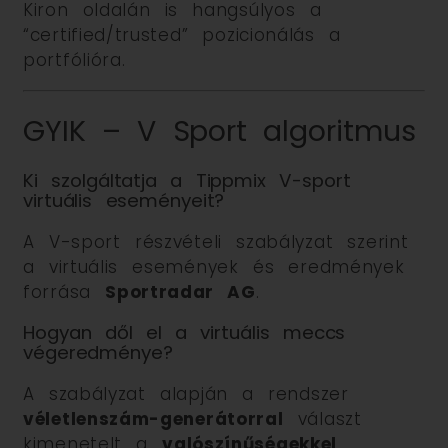
Kiron oldalán is hangsúlyos a
“certified/trusted” pozicionálás a
portfólióra.
GYIK – V Sport algoritmus
Ki szolgáltatja a Tippmix V-sport
virtuális eseményeit?
A V-sport részvételi szabályzat szerint
a virtuális események és eredmények
forrása
Sportradar AG
.
Hogyan dől el a virtuális meccs
végeredménye?
A szabályzat alapján a rendszer
véletlenszám-generátorral
választ
kimenetelt a
valószínűségekkel