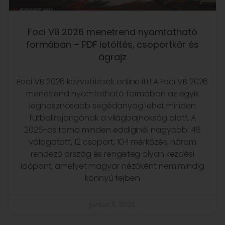
Foci VB 2026 menetrend nyomtatható
formában – PDF letöltés, csoportkör és
ágrajz
Foci VB 2026 közvetítések online itt! A Foci VB 2026
menetrend nyomtatható formában az egyik
leghasznosabb segédanyag lehet minden
futballrajongónak a világbajnokság alatt. A
2026-os torna minden eddiginél nagyobb: 48
válogatott, 12 csoport, 104 mérkőzés, három
rendező ország és rengeteg olyan kezdési
időpont, amelyet magyar nézőként nem mindig
könnyű fejben
június 11, 2026