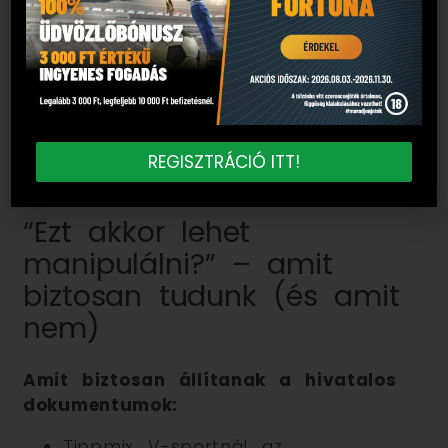
vállalat sportfogadási megoldások egyik
vezető beszállítója.
A Tippmix V-sport szabályzata
konkrétan
Sportradar AG
-t nevez
meg, mint virtuális esemény- és
eredményforrást.
REGISZTRÁCIÓ ITT!
“Ezt akkor lehet
manipulálni?” – amit
biztosan tudunk (és amit
nem)
Amit biztosan állítanak a hivatalos
dokumentumok:
Tippmix V-sportnál az