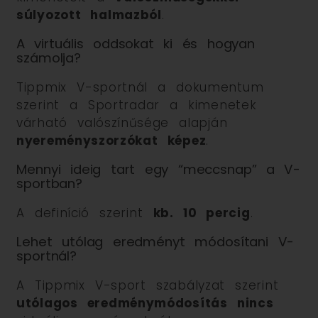
súlyozott halmazból
.
A virtuális oddsokat ki és hogyan
számolja?
Tippmix V-sportnál a dokumentum
szerint a Sportradar a kimenetek
várható valószínűsége alapján
nyereményszorzókat képez
.
Mennyi ideig tart egy “meccsnap” a V-
sportban?
A definíció szerint
kb. 10 percig
.
Lehet utólag eredményt módosítani V-
sportnál?
A Tippmix V-sport szabályzat szerint
utólagos eredménymódosítás nincs