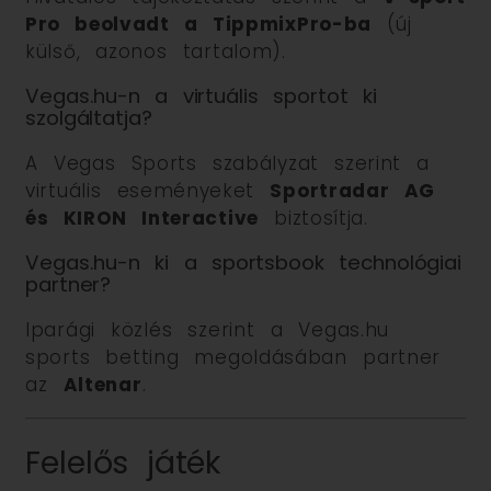
Pro beolvadt a TippmixPro-ba
(új
külső, azonos tartalom).
Vegas.hu-n a virtuális sportot ki
szolgáltatja?
A Vegas Sports szabályzat szerint a
virtuális eseményeket
Sportradar AG
és KIRON Interactive
biztosítja.
Vegas.hu-n ki a sportsbook technológiai
partner?
Iparági közlés szerint a Vegas.hu
sports betting megoldásában partner
az
Altenar
.
Felelős játék