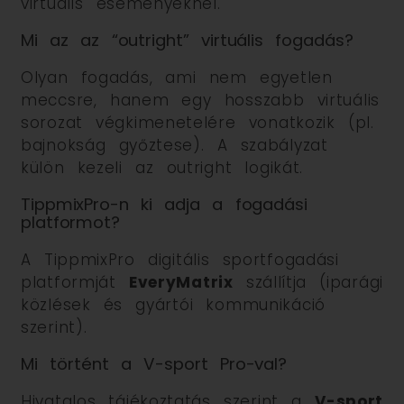
virtuális eseményeknél.
Mi az az “outright” virtuális fogadás?
Olyan fogadás, ami nem egyetlen
meccsre, hanem egy hosszabb virtuális
sorozat végkimenetelére vonatkozik (pl.
bajnokság győztese). A szabályzat
külön kezeli az outright logikát.
TippmixPro-n ki adja a fogadási
platformot?
A TippmixPro digitális sportfogadási
platformját
EveryMatrix
szállítja (iparági
közlések és gyártói kommunikáció
szerint).
Mi történt a V-sport Pro-val?
Hivatalos tájékoztatás szerint a
V-sport