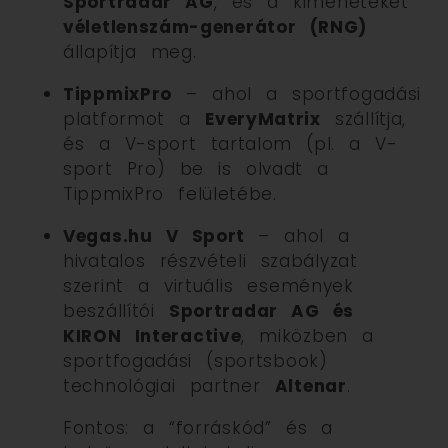
Sportradar AG
, és a kimeneteket
véletlenszám-generátor (RNG)
állapítja meg.
TippmixPro
– ahol a sportfogadási
platformot a
EveryMatrix
szállítja,
és a V-sport tartalom (pl. a V-
sport Pro) be is olvadt a
TippmixPro felületébe.
Vegas.hu V Sport
– ahol a
hivatalos részvételi szabályzat
szerint a virtuális események
beszállítói
Sportradar AG és
KIRON Interactive
, miközben a
sportfogadási (sportsbook)
technológiai partner
Altenar
.
Fontos: a “forráskód” és a