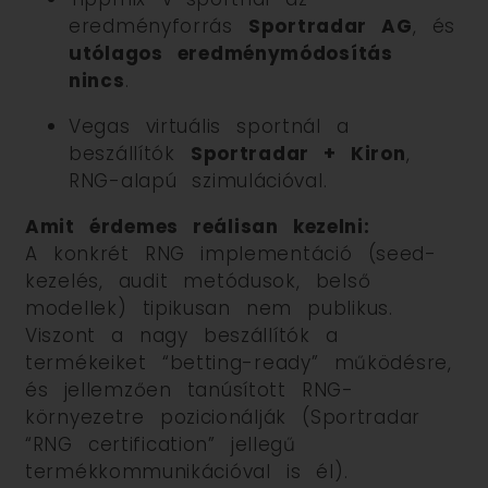
eredményforrás
Sportradar AG
, és
utólagos eredménymódosítás
nincs
.
Vegas virtuális sportnál a
beszállítók
Sportradar + Kiron
,
RNG-alapú szimulációval.
Amit érdemes reálisan kezelni:
A konkrét RNG implementáció (seed-
kezelés, audit metódusok, belső
modellek) tipikusan nem publikus.
Viszont a nagy beszállítók a
termékeiket “betting-ready” működésre,
és jellemzően tanúsított RNG-
környezetre pozicionálják (Sportradar
“RNG certification” jellegű
termékkommunikációval is él).