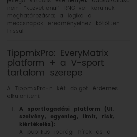
jellegű virtuális események oddsai/állása
nem “közvetlenül” RNG-vel kerülnek
meghatározásra; a logika a
meccsnapok eredményeihez kötötten
frissül.
TippmixPro: EveryMatrix
platform + a V-sport
tartalom szerepe
A TippmixPro-n két dolgot érdemes
elkülöníteni:
A sportfogadási platform (UI,
szelvény, egyenleg, limit, risk,
kiértékelés):
A publikus iparági hírek és a