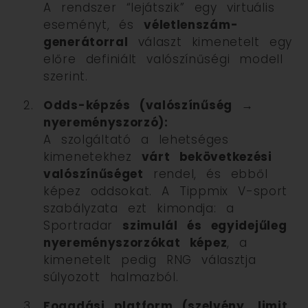
A rendszer “lejátszik” egy virtuális
eseményt, és
véletlenszám-
generátorral
választ kimenetelt egy
előre definiált valószínűségi modell
szerint.
Odds-képzés (valószínűség →
nyereményszorzó):
A szolgáltató a lehetséges
kimenetekhez
várt bekövetkezési
valószínűséget
rendel, és ebből
képez oddsokat. A Tippmix V-sport
szabályzata ezt kimondja: a
Sportradar
szimulál és egyidejűleg
nyereményszorzókat képez
, a
kimenetelt pedig RNG választja
súlyozott halmazból.
Fogadási platform (szelvény, limit,