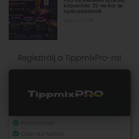
Foci VB kieséses szakasz
közvetítés: 32-es kör és
nyolcaddöntők
Május 19, 2026
Regisztrálj a TippmixPro-ra!
Korai kifizetés
Cash out funkció