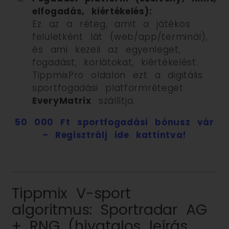
elfogadás, kiértékelés):
Ez az a réteg, amit a játékos
felületként lát (web/app/terminál),
és ami kezeli az egyenleget,
fogadást, korlátokat, kiértékelést.
TippmixPro oldalon ezt a digitális
sportfogadási platformréteget
EveryMatrix
szállítja.
50 000 Ft sportfogadási bónusz vár
– Regisztrálj ide kattintva!
Tippmix V-sport
algoritmus: Sportradar AG
+ RNG (hivatalos leírás