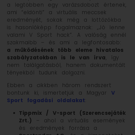
a legtöbben egy varázsdobozt értenek,
ami “eldönti” a virtuális meccsek
eredményét, sokak még a lottózókba
is hasonlóképp fogalmaznak: „Jó lenne
valami V Sport hack”. A valóság ennél
szakmaibb – és ami a legfontosabb:
a működésének több eleme hivatalos
szabályzatokban is le van írva
, így
nem találgatásból, hanem dokumentált
tényekből tudunk dolgozni.
Ebben a cikkben három rendszert
bontunk ki, ismertetjük a Magyar
V
Sport fogadási oldalakat
:
Tippmix / V-sport (Szerencsejáték
Zrt.)
– ahol a virtuális események
és eredmények forrása a