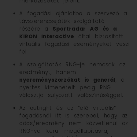
mérkőzéseket jelent.
A fogadási ajánlatba a szervező a
távszerencsejáték-szolgáltató
részére a
Sportradar AG és a
KIRON Interactive
által biztosított
virtuális fogadási eseményeket veszi
fel.
A szolgáltatók RNG-je nemcsak az
eredményt, hanem
nyereményszorzókat is generál
, a
nyertes kimenetelt pedig RNG
választja súlyozott valószínűséggel.
Az outright és az “élő virtuális”
fogadásnál itt is szerepel, hogy az
odds/eredmény nem közvetlenül az
RNG-vel kerül megállapításra,