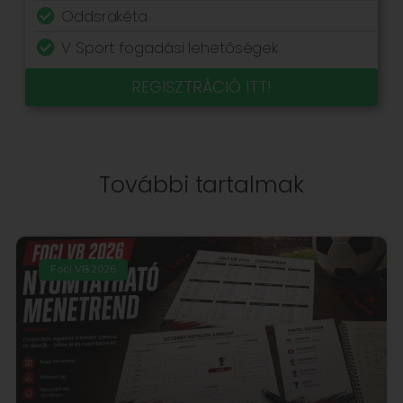
Oddsrakéta
V Sport fogadási lehetőségek
REGISZTRÁCIÓ ITT!
További tartalmak
Foci VB 2026