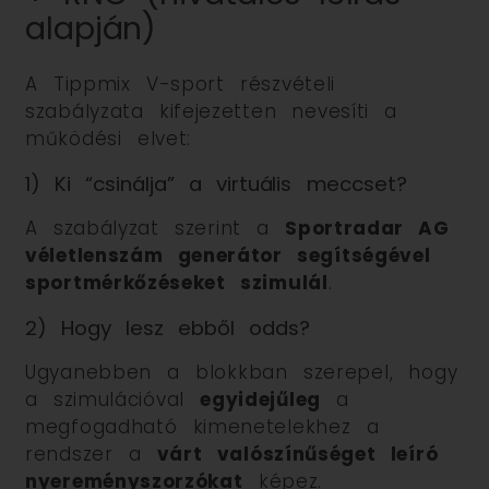
alapján)
A Tippmix V-sport részvételi
szabályzata kifejezetten nevesíti a
működési elvet:
1) Ki “csinálja” a virtuális meccset?
A szabályzat szerint a
Sportradar AG
véletlenszám generátor segítségével
sportmérkőzéseket szimulál
.
2) Hogy lesz ebből odds?
Ugyanebben a blokkban szerepel, hogy
a szimulációval
egyidejűleg
a
megfogadható kimenetelekhez a
rendszer a
várt valószínűséget leíró
nyereményszorzókat
képez.