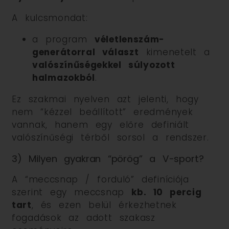
A kulcsmondat:
a program
véletlenszám-
generátorral választ
kimenetelt a
valószínűségekkel súlyozott
halmazokból
.
Ez szakmai nyelven azt jelenti, hogy
nem “kézzel beállított” eredmények
vannak, hanem egy előre definiált
valószínűségi térből sorsol a rendszer.
3) Milyen gyakran “pörög” a V-sport?
A “meccsnap / forduló” definíciója
szerint egy meccsnap
kb. 10 percig
tart
, és ezen belül érkezhetnek
fogadások az adott szakasz