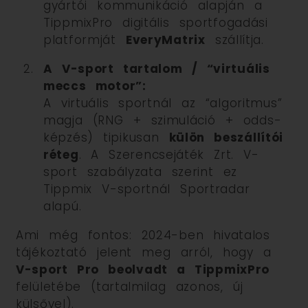
gyártói kommunikáció alapján a
TippmixPro digitális sportfogadási
platformját
EveryMatrix
szállítja.
A V-sport tartalom / “virtuális
meccs motor”:
A virtuális sportnál az “algoritmus”
magja (RNG + szimuláció + odds-
képzés) tipikusan
külön beszállítói
réteg
. A Szerencsejáték Zrt. V-
sport szabályzata szerint ez
Tippmix V-sportnál Sportradar
alapú.
Ami még fontos: 2024-ben hivatalos
tájékoztató jelent meg arról, hogy a
V-sport Pro beolvadt a TippmixPro
felületébe (tartalmilag azonos, új
külsővel).