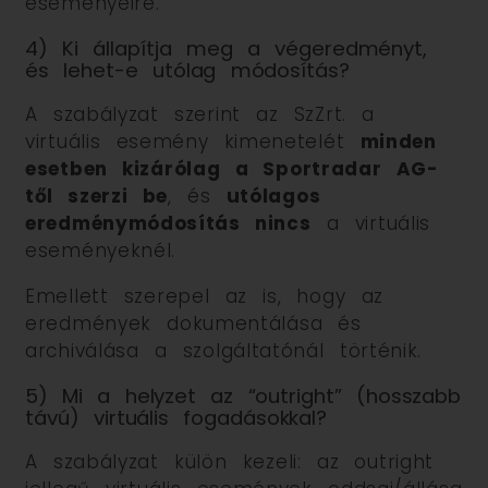
eseményeire.
4) Ki állapítja meg a végeredményt,
és lehet-e utólag módosítás?
A szabályzat szerint az SzZrt. a
virtuális esemény kimenetelét
minden
esetben kizárólag a Sportradar AG-
től szerzi be
, és
utólagos
eredménymódosítás nincs
a virtuális
eseményeknél.
Emellett szerepel az is, hogy az
eredmények dokumentálása és
archiválása a szolgáltatónál történik.
5) Mi a helyzet az “outright” (hosszabb
távú) virtuális fogadásokkal?
A szabályzat külön kezeli: az outright