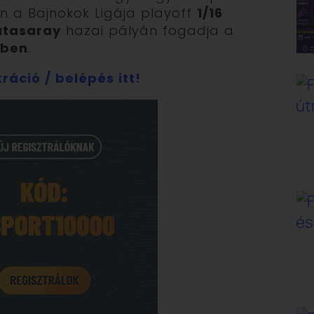
n a Bajnokok Ligája playoff
1/16
atasaray
hazai pályán fogadja a
ben
.
ráció / belépés itt!