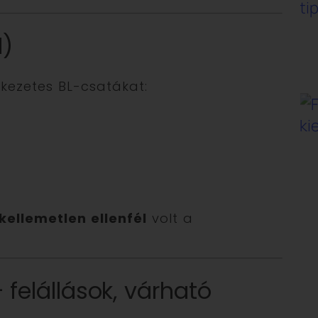
H)
kezetes BL-csatákat:
kellemetlen ellenfél
volt a
felállások, várható