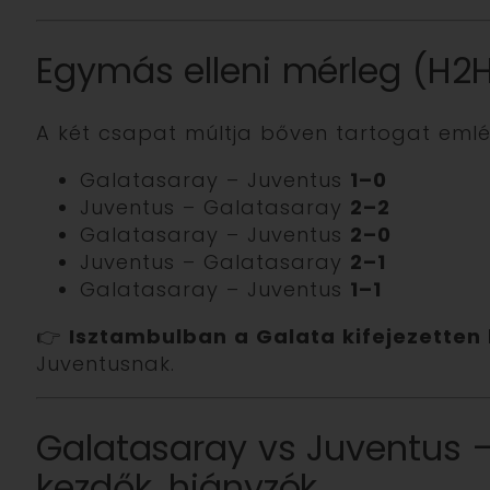
Egymás elleni mérleg (H2
A két csapat múltja bőven tartogat emlé
Galatasaray – Juventus
1–0
Juventus – Galatasaray
2–2
Galatasaray – Juventus
2–0
Juventus – Galatasaray
2–1
Galatasaray – Juventus
1–1
👉
Isztambulban a Galata kifejezetten 
Juventusnak.
Galatasaray vs Juventus – 
kezdők, hiányzók