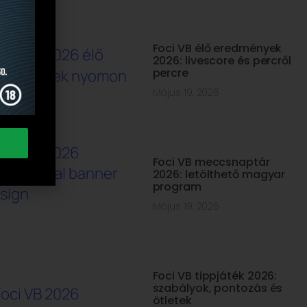
Foci VB élő eredmények
2026: livescore és percről
percre
Május 19, 2026
Foci VB meccsnaptár
2026: letölthető magyar
program
Május 19, 2026
Foci VB tippjáték 2026:
szabályok, pontozás és
ötletek