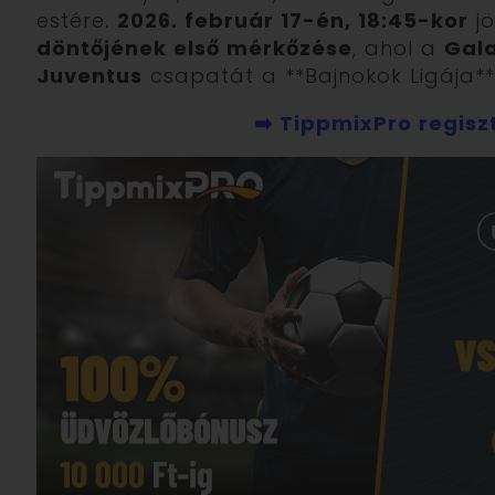
estére.
2026. február 17-én, 18:45-kor
jö
döntőjének első mérkőzése
, ahol a
Gal
Juventus
csapatát a **Bajnokok Ligája**
➡️ TippmixPro regiszt