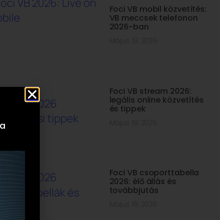
Foci VB mobil közvetítés:
VB meccsek telefonon
2026-ban
Május 19, 2026
Foci VB stream 2026:
legális online közvetítés
és tippek
Május 19, 2026
 a
Foci VB csoporttabella
2026: élő állás és
továbbjutás
Május 19, 2026