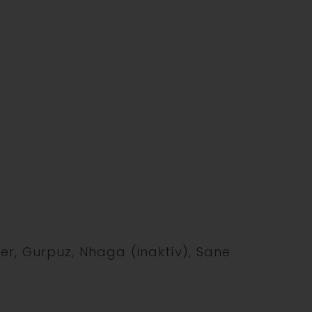
ner, Gurpuz, Nhaga (inaktív), Sane