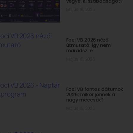
vegyél ki szabadságot?
Május 19, 2026
Foci VB 2026 nézői
útmutató: így nem
maradsz le
Május 19, 2026
Foci VB fontos dátumok
2026: mikor jönnek a
nagy meccsek?
Május 19, 2026