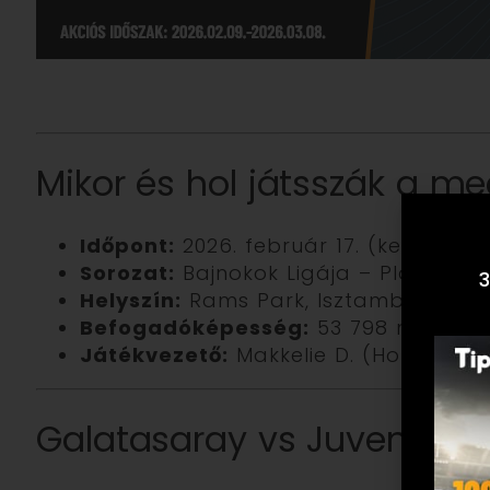
Mikor és hol játsszák a m
Időpont:
2026. február 17. (kedd),
18:
Sorozat:
Bajnokok Ligája – Playoff (1
3
Helyszín:
Rams Park, Isztambul
Befogadóképesség:
53 798 néző
Játékvezető:
Makkelie D. (Hollandia)
Galatasaray vs Juventus 