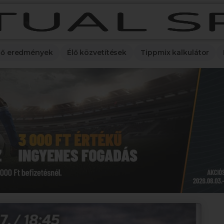
lő eredmények
Élő közvetítések
Tippmix kalkulátor