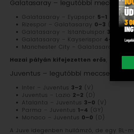
Galatasaray – legutóbbi meccsek
Galatasaray – Eyüpspor
5–1
(GY)
Rizespor – Galatasaray
0–3
(GY)
Galatasaray – Istanbulspor
3–1
(GY)
Galatasaray – Kayserispor
4–0
(GY)
Manchester City – Galatasaray
2–0
(
Hazai pályán kifejezetten erős
, sok gól
Juventus – legutóbbi meccsek
Inter – Juventus
3–2
(V)
Juventus – Lazio
2–2
(D)
Atalanta – Juventus
3–0
(V)
Parma – Juventus
1–4
(GY)
Monaco – Juventus
0–0
(D)
A Juve idegenben hullámzó, de egy BL-m