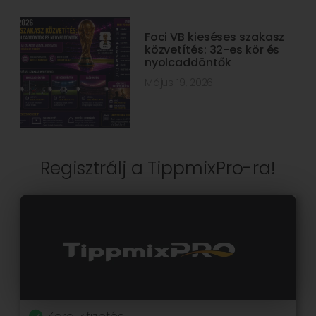
Foci VB kieséses szakasz
közvetítés: 32-es kör és
nyolcaddöntők
Május 19, 2026
Regisztrálj a TippmixPro-ra!