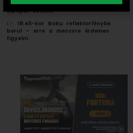
bónusszal, élő oddsokkal, igazi
európai estével
.
👉
18:45-kor Baku reflektorfénybe
borul – erre a meccsre érdemes
figyelni.