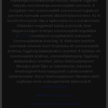
marketingkommunikációnak minősül, oldalunk független
helyszín, nem birtokolja szerencsejáték szervezet. A
Szolgáltató nem szerencsejáték szervezéssel foglalkozó
szervezet, harmadik személy által befolyásolva nincs. Az itt
közölt információk célja a tájékoztatás és a szórakoztatás.
Oldalunkon megjelenítő külsős promóciók, hírek
Magyarországon érvényes szerencsejáték engedéllyel
(
SZTFH
) rendelkező szolgáltatóktól származik!
Szerencsejátékban kizárólag 18. életévüket betöltött
személyek vehetnek részt! A túlzásba vitt szerencsejáték
ártalmas, függőség kialakulásához vezethet! A túlzásba vitt
szerencsejáték ártalmas, szenvedélybetegség, függőség
kialakulásához vezethet! Játssz felelősségteljesen!
Maradjon játék! Éljen az önkorlátozás, önkizárás
lehetőségével! Kérje bejegyzését a játékosvédelmi
nyilvántartásba! Játssz felelősségteljesen! Maradjon játék!
segítségre lenne szükséged kérlek tájékozódj itt:
maradjonjatek.hu
Adatkezelési tájékoztató
Felelősségteljes szerencsejáték