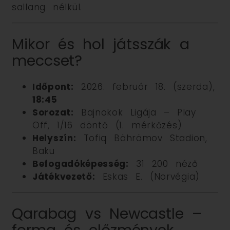
sallang nélkül.
Mikor és hol játsszák a
meccset?
Időpont:
2026. február 18. (szerda),
18:45
Sorozat:
Bajnokok Ligája – Play
Off, 1/16 döntő (1. mérkőzés)
Helyszín:
Tofiq Bährämov Stadion,
Baku
Befogadóképesség:
31 200 néző
Játékvezető:
Eskas E. (Norvégia)
Qarabag vs Newcastle –
forma és előzmények