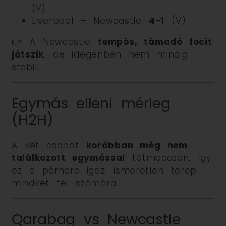
(V)
Liverpool – Newcastle
4–1
(V)
👉 A Newcastle
tempós, támadó focit
játszik
, de idegenben nem mindig
stabil.
Egymás elleni mérleg
(H2H)
A két csapat
korábban még nem
találkozott egymással
tétmeccsen, így
ez a párharc igazi ismeretlen terep
mindkét fél számára.
Qarabag vs Newcastle