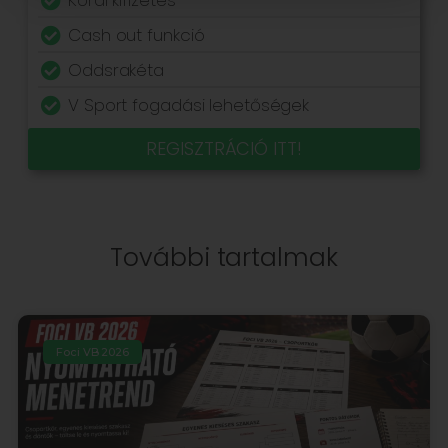
Korai kifizetés
Cash out funkció
Oddsrakéta
V Sport fogadási lehetőségek
REGISZTRÁCIÓ ITT!
További tartalmak
Foci VB 2026