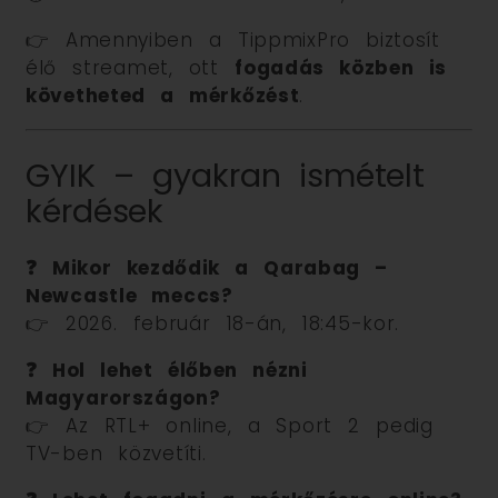
👉 Amennyiben a TippmixPro biztosít
élő streamet, ott
fogadás közben is
követheted a mérkőzést
.
GYIK – gyakran ismételt
kérdések
❓ Mikor kezdődik a Qarabag –
Newcastle meccs?
👉 2026. február 18-án, 18:45-kor.
❓ Hol lehet élőben nézni
Magyarországon?
👉 Az RTL+ online, a Sport 2 pedig
TV-ben közvetíti.