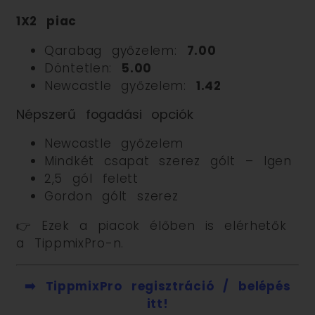
1X2 piac
Qarabag győzelem:
7.00
Döntetlen:
5.00
Newcastle győzelem:
1.42
Népszerű fogadási opciók
Newcastle győzelem
Mindkét csapat szerez gólt – Igen
2,5 gól felett
Gordon gólt szerez
👉 Ezek a piacok élőben is elérhetők
a TippmixPro-n.
➡️ TippmixPro regisztráció / belépés
itt!