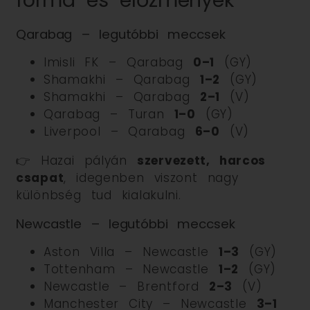
Qarabag – legutóbbi meccsek
Imisli FK – Qarabag
0–1
(GY)
Shamakhi – Qarabag
1–2
(GY)
Shamakhi – Qarabag
2–1
(V)
Qarabag – Turan
1–0
(GY)
Liverpool – Qarabag
6–0
(V)
👉 Hazai pályán
szervezett, harcos
csapat
, idegenben viszont nagy
különbség tud kialakulni.
Newcastle – legutóbbi meccsek
Aston Villa – Newcastle
1–3
(GY)
Tottenham – Newcastle
1–2
(GY)
Newcastle – Brentford
2–3
(V)
Manchester City – Newcastle
3–1