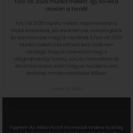
Foci VB 2026 munka mellett: így kövesd
okosan a tornát
Foci VB 2026 munka mellett: napi menetrend,
mobil értesítések, élő eredmények, összefoglalók
és esti meccsek magyar nézőknek A Foci VB 2026
munka mellett is követhető lesz, csak nem
mindegy, hogyan szervezed meg. A
világbajnokság hosszú, sűrű és több időzónát
érintő torna lesz, ezért magyar nézőként nem
érdemes minden mérkőzést élőben
május 19, 2026
Figyelem! Az oldalon közölt információk tartalma kizárólag