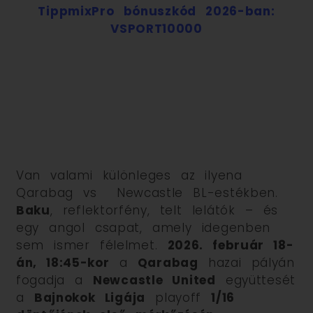
TippmixPro bónuszkód 2026-ban:
VSPORT10000
Van valami különleges az ilyena
Qarabag vs Newcastle BL-estékben.
Baku
, reflektorfény, telt lelátók – és
egy angol csapat, amely idegenben
sem ismer félelmet.
2026. február 18-
án, 18:45-kor
a
Qarabag
hazai pályán
fogadja a
Newcastle United
együttesét
a
Bajnokok Ligája
playoff
1/16