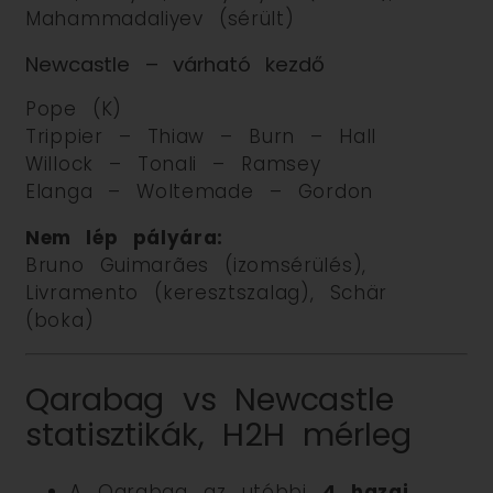
Mahammadaliyev (sérült)
Newcastle – várható kezdő
Pope (K)
Trippier – Thiaw – Burn – Hall
Willock – Tonali – Ramsey
Elanga – Woltemade – Gordon
Nem lép pályára:
Bruno Guimarães (izomsérülés),
Livramento (keresztszalag), Schär
(boka)
Qarabag vs Newcastle
statisztikák, H2H mérleg
A Qarabag az utóbbi
4 hazai