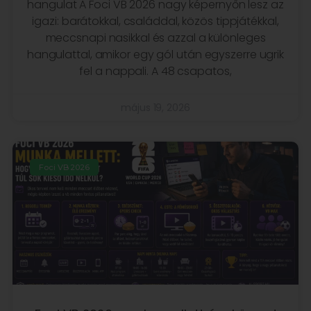
hangulat A Foci VB 2026 nagy képernyőn lesz az
igazi: barátokkal, családdal, közös tippjátékkal,
meccsnapi nasikkal és azzal a különleges
hangulattal, amikor egy gól után egyszerre ugrik
fel a nappali. A 48 csapatos,
május 19, 2026
Foci VB 2026