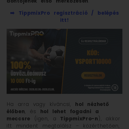
döntőjének első mérkőzésén
.
➡️ TippmixPro regisztráció / belépés
itt!
Ha arra vagy kíváncsi,
hol nézhető
élőben
, és
hol lehet fogadni a
meccsre
(igen, a
TippmixPro-n
), akkor
itt mindent megtalálsz – közérthetően,