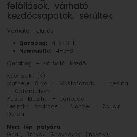
felállások, várható
kezdőcsapatok, sérültek
Várható felállás
Qarabag:
4–2–3–1
Newcastle:
4–3–3
Qarabag – várható kezdő
Kochalski (K)
Matheus Silva – Mustafazada – Medina
– Cafarquliyev
Pedro Bicalho – Jankovic
Leandro Andrade – Montiel – Zoubir
Duran
Nem lép pályára:
Gnali, Rzayev, Sheydayev (inaktív),