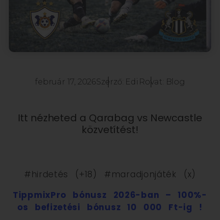
február 17, 2026
Szerző:
Edi
Rovat:
Blog
Itt nézheted a Qarabag vs Newcastle
közvetítést!
#hirdetés (+18) #maradjonjáték (x)
TippmixPro bónusz 2026-ban – 100%-
os befizetési bónusz 10 000 Ft-ig !