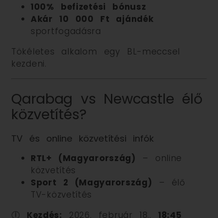
100% befizetési bónusz
Akár 10 000 Ft ajándék
sportfogadásra
Tökéletes alkalom egy BL-meccsel
kezdeni.
Qarabag vs Newcastle élő
közvetítés?
TV és online közvetítési infók
RTL+ (Magyarország)
– online
közvetítés
Sport 2 (Magyarország)
– élő
TV-közvetítés
🕕
Kezdés:
2026. február 18.,
18:45