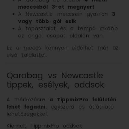
meccséből 3-at megnyert
A Newcastle meccsein gyakran
3
vagy több gól esik
A tapasztalat és a tempó inkább
az angol csapat oldalán van
Ez a meccs könnyen eldőlhet már az
első találattal.
Qarabag vs Newcastle
tippek, esélyek, oddsok
A mérkőzésre
a TippmixPro felületén
lehet fogadni
, egyszerű és átlátható
lehetőségekkel.
Kiemelt TippmixPro oddsok