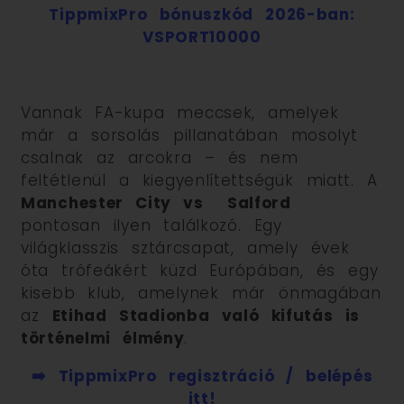
TippmixPro bónuszkód 2026-ban:
VSPORT10000
Vannak FA-kupa meccsek, amelyek
már a sorsolás pillanatában mosolyt
csalnak az arcokra – és nem
feltétlenül a kiegyenlítettségük miatt. A
Manchester City vs Salford
pontosan ilyen találkozó. Egy
világklasszis sztárcsapat, amely évek
óta trófeákért küzd Európában, és egy
kisebb klub, amelynek már önmagában
az
Etihad Stadionba való kifutás is
történelmi élmény
.
➡️ TippmixPro regisztráció / belépés
itt!