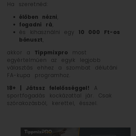
Ha szeretnéd:
élőben nézni
,
fogadni rá
,
és kihasználni egy
10 000 Ft-os
bónuszt
,
akkor a
Tippmixpro
most
egyértelműen az egyik legjobb
választás ehhez a szombat délutáni
FA-kupa programhoz.
18+ | Játssz felelősséggel!
A
sportfogadás kockázattal jár. Csak
szórakozásból, kerettel, ésszel.