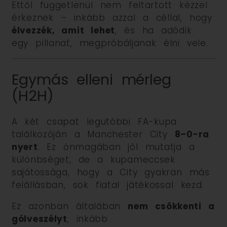
Ettől függetlenül nem feltartott kézzel
érkeznek – inkább azzal a céllal, hogy
élvezzék, amit lehet
, és ha adódik
egy pillanat, megpróbáljanak élni vele.
Egymás elleni mérleg
(H2H)
A két csapat legutóbbi FA-kupa
találkozóján a Manchester City
8–0-ra
nyert
. Ez önmagában jól mutatja a
különbséget, de a kupameccsek
sajátossága, hogy a City gyakran más
felállásban, sok fiatal játékossal kezd.
Ez azonban általában
nem csökkenti a
gólveszélyt
, inkább