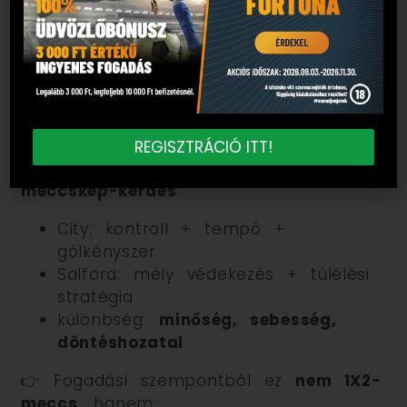
Összefoglalás – miért fontos ez a
felállás?
REGISZTRÁCIÓ ITT!
Ez nem egy „ki kezd” kérdés, hanem
meccskép-kérdés
:
City: kontroll + tempó +
gólkényszer
Salford: mély védekezés + túlélési
stratégia
különbség:
minőség, sebesség,
döntéshozatal
👉 Fogadási szempontból ez
nem 1X2-
meccs
, hanem: