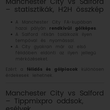
Manchester City vs Salford
– statisztikák, H2H összkép
A Manchester City FA-kupában
hazai pályán
rendkívül gólképes
.
A Salford ritkán találkozik ilyen
tempóval és nyomással.
A City gyakran már az első
félidőben eldönti az ilyen jellegű
mérkőzéseket.
Ezért a
félidős és gólpiacok
különösen
érdekesek lehetnek.
Manchester City vs Salford
– Tippmixpro oddsok,
esélyek