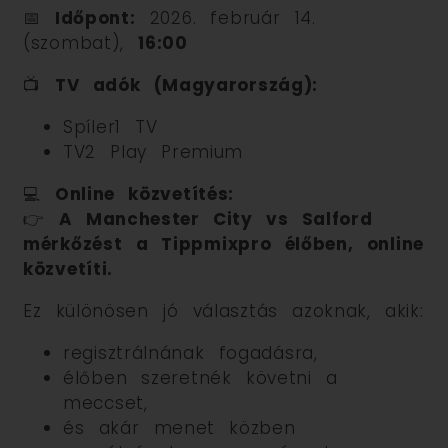
📅
Időpont:
2026. február 14.
(szombat),
16:00
📺
TV adók (Magyarország):
Spíler1 TV
TV2 Play Premium
💻
Online közvetítés:
👉
A Manchester City vs Salford
mérkőzést a Tippmixpro élőben, online
közvetíti.
Ez különösen jó választás azoknak, akik:
regisztrálnának fogadásra,
élőben szeretnék követni a
meccset,
és akár menet közben