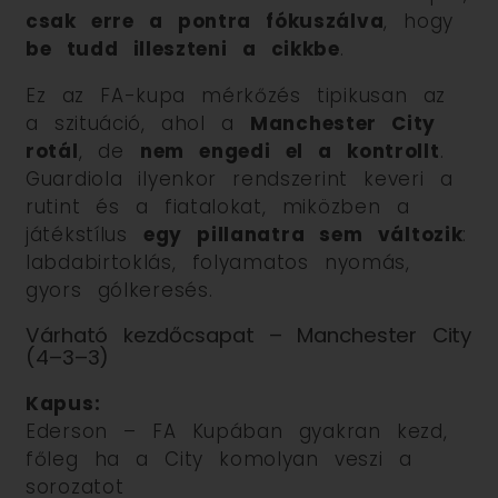
csak erre a pontra fókuszálva
, hogy
be tudd illeszteni a cikkbe
.
Ez az FA-kupa mérkőzés tipikusan az
a szituáció, ahol a
Manchester City
rotál
, de
nem engedi el a kontrollt
.
Guardiola ilyenkor rendszerint keveri a
rutint és a fiatalokat, miközben a
játékstílus
egy pillanatra sem változik
:
labdabirtoklás, folyamatos nyomás,
gyors gólkeresés.
Várható kezdőcsapat – Manchester City
(4–3–3)
Kapus:
Ederson – FA Kupában gyakran kezd,
főleg ha a City komolyan veszi a
sorozatot