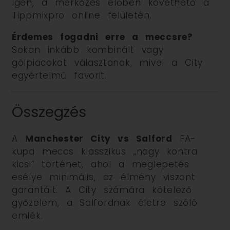
Igen, a mérkőzés élőben követhető a
Tippmixpro online felületén.
Érdemes fogadni erre a meccsre?
Sokan inkább kombinált vagy
gólpiacokat választanak, mivel a City
egyértelmű favorit.
Összegzés
A
Manchester City vs Salford
FA-
kupa meccs klasszikus „nagy kontra
kicsi” történet, ahol a meglepetés
esélye minimális, az élmény viszont
garantált. A City számára kötelező
győzelem, a Salfordnak életre szóló
emlék.