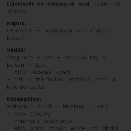
túlélésről és élményről szól
, nem nyílt
játékról.
Kapus:
O’Donnell – várhatóan sok védésre
készül
Védők:
Shephard – Tilt – Ibou Touray –
Bolton – Love
– ötös védelmi vonal
– cél: a tizenhatos lezárása, nem a
labdakihozatal
Középpálya:
Watson – Lund – McAleny – Kelly
– szűk tengely
– minimális letámadás
– első passz mindig előre, ha labdát