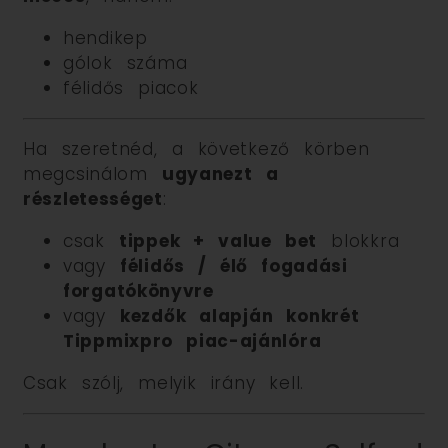
hendikep
gólok száma
félidős piacok
Ha szeretnéd, a következő körben
megcsinálom
ugyanezt a
részletességet
:
csak
tippek + value bet
blokkra
vagy
félidős / élő fogadási
forgatókönyvre
vagy
kezdők alapján konkrét
Tippmixpro piac-ajánlóra
Csak szólj, melyik irány kell.