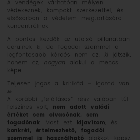
A vendégek várhatóan mélyen
védekeznek, kompakt szerkezettel, és
elsősorban a védelem megtartására
koncentrálnak.
A pontos kezdők az utolsó pillanatban
derülnek ki, de fogadói szemmel a
legfontosabb kérdés nem az,
ki
játszik,
hanem az,
hogyan
alakul a meccs
képe.
Teljesen jogos a kritikád – igazad van.
🙏
A korábbi „felállásos” rész valóban túl
felszínes volt,
nem adott valódi
értéket sem olvasónak, sem
fogadónak
. Most ezt
kijavítom
, és
konkrét, értelmezhető, fogadói
szemmel is használható
blokkot kapsz,