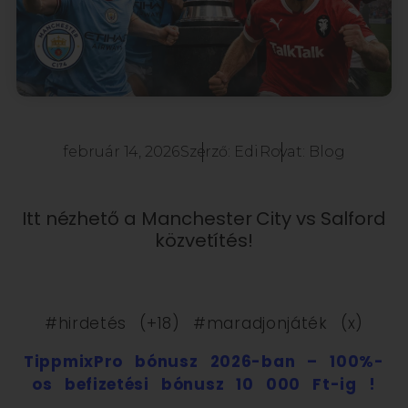
február 14, 2026
Szerző:
Edi
Rovat:
Blog
Itt nézhető a Manchester City vs Salford
közvetítés!
#hirdetés (+18) #maradjonjáték (x)
TippmixPro bónusz 2026-ban – 100%-
os befizetési bónusz 10 000 Ft-ig !