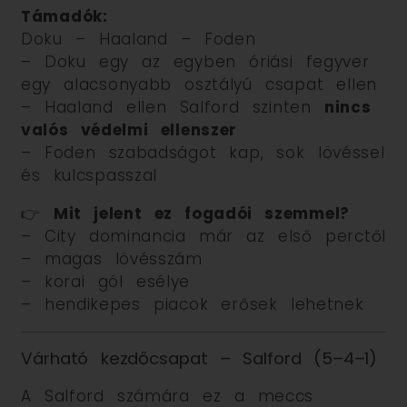
Támadók:
Doku – Haaland – Foden
– Doku egy az egyben óriási fegyver
egy alacsonyabb osztályú csapat ellen
– Haaland ellen Salford szinten
nincs
valós védelmi ellenszer
– Foden szabadságot kap, sok lövéssel
és kulcspasszal
👉
Mit jelent ez fogadói szemmel?
– City dominancia már az első perctől
– magas lövésszám
– korai gól esélye
– hendikepes piacok erősek lehetnek
Várható kezdőcsapat – Salford (5–4–1)
A Salford számára ez a meccs