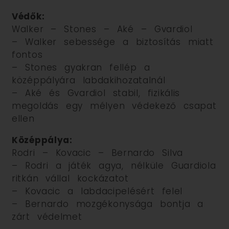
Védők:
Walker – Stones – Aké – Gvardiol
– Walker sebessége a biztosítás miatt
fontos
– Stones gyakran fellép a
középpályára labdakihozatalnál
– Aké és Gvardiol stabil, fizikális
megoldás egy mélyen védekező csapat
ellen
Középpálya:
Rodri – Kovacic – Bernardo Silva
– Rodri a játék agya, nélküle Guardiola
ritkán vállal kockázatot
– Kovacic a labdacipelésért felel
– Bernardo mozgékonysága bontja a
zárt védelmet