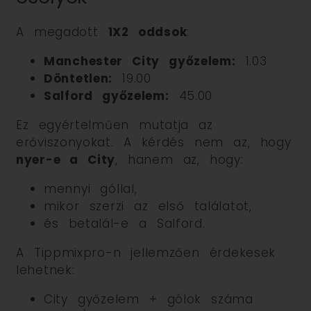
A megadott
1X2 oddsok
:
Manchester City győzelem:
1.03
Döntetlen:
19.00
Salford győzelem:
45.00
Ez egyértelműen mutatja az
erőviszonyokat. A kérdés nem az, hogy
nyer-e a City
, hanem az, hogy:
mennyi góllal,
mikor szerzi az első találatot,
és betalál-e a Salford.
A Tippmixpro-n jellemzően érdekesek
lehetnek:
City győzelem + gólok száma