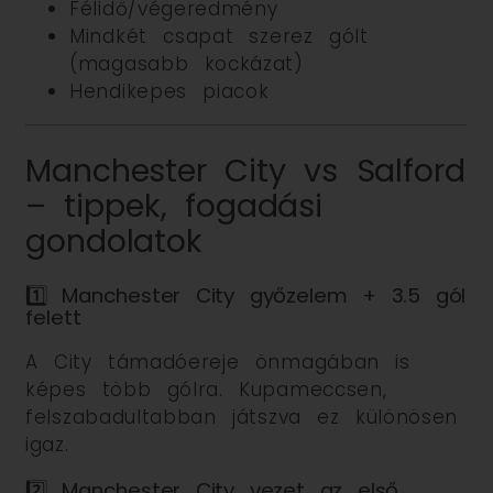
Félidő/végeredmény
Mindkét csapat szerez gólt
(magasabb kockázat)
Hendikepes piacok
Manchester City vs Salford
– tippek, fogadási
gondolatok
1️⃣ Manchester City győzelem + 3.5 gól
felett
A City támadóereje önmagában is
képes több gólra. Kupameccsen,
felszabadultabban játszva ez különösen
igaz.
2️⃣ Manchester City vezet az első