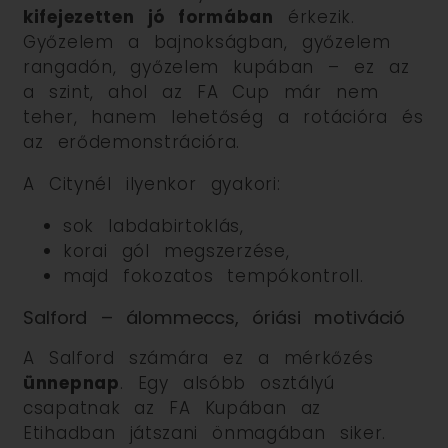
kifejezetten jó formában
érkezik.
Győzelem a bajnokságban, győzelem
rangadón, győzelem kupában – ez az
a szint, ahol az FA Cup már nem
teher, hanem lehetőség a rotációra és
az erődemonstrációra.
A Citynél ilyenkor gyakori:
sok labdabirtoklás,
korai gól megszerzése,
majd fokozatos tempókontroll.
Salford – álommeccs, óriási motiváció
A Salford számára ez a mérkőzés
ünnepnap
. Egy alsóbb osztályú
csapatnak az FA Kupában az
Etihadban játszani önmagában siker.