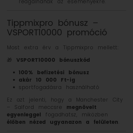
reagálnának az eseményekre.
Tippmixpro bónusz –
VSPORT10000 promóció
Most extra érv a Tippmixpro mellett:
🎁
VSPORT10000 bónuszkód
100% befizetési bónusz
akár 10 000 Ft-ig
sportfogadásra használható
Ez azt jelenti, hogy a Manchester City
– Salford meccsre
megnövelt
egyenleggel
fogadhatsz, miközben
élőben nézed ugyanazon a felületen
.