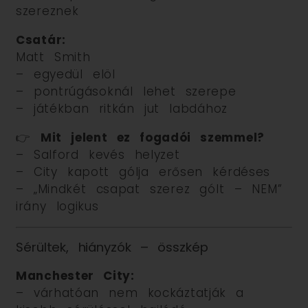
szereznek
Csatár:
Matt Smith
– egyedül elöl
– pontrúgásoknál lehet szerepe
– játékban ritkán jut labdához
👉
Mit jelent ez fogadói szemmel?
– Salford kevés helyzet
– City kapott gólja erősen kérdéses
– „Mindkét csapat szerez gólt – NEM”
irány logikus
Sérültek, hiányzók – összkép
Manchester City:
– várhatóan nem kockáztatják a