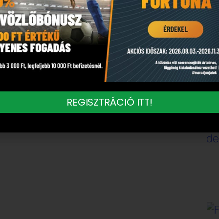
 hullámzás, játékhelyzet-alapú döntések.
jelen van – de más olvasatot
a rendszer erősebb az
nnél
REGISZTRÁCIÓ ITT!
kandináv ligák