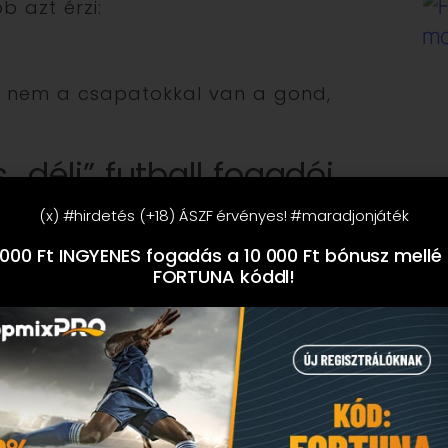
 azt érzi:
👉 nem a csapatokkal van a gond,
s „déli” futball fogadói
mel?
(x) #hirdetés (+18) ÁSZF érvényes! #maradjonjáték
000 Ft INGYENES fogadás a 10 000 Ft bónusz mellé
 mentalitás.
FORTUNA kóddl!
-Európa:
rált játék.
rópa: