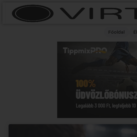
Főoldal
É