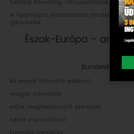
taktikai finomság, ritmusváltások,érzelmi
A Tippmixpro kínálatában mindkét világ 
igényelnek.
Észak-Európa – amikor 
egyé
Bundesliga és s
Az északi futballra jellemző:
magas intenzitás
előre meghatározott szerepek
kevés improvizáció
Fogadói tanulság: