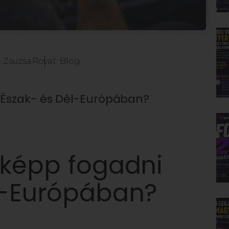
:
Zsuzsa
Rovat:
Blog
 Észak- és Dél-Európában?
sképp fogadni
l-Európában?