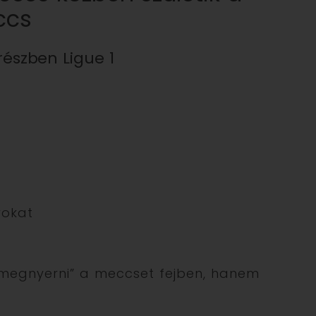
ccs
 részben Ligue 1
yokat
 „megnyerni” a meccset fejben, hanem