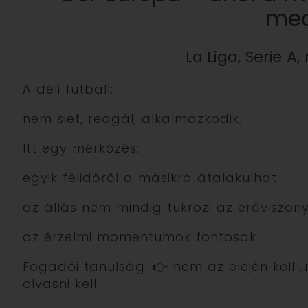
me
La Liga, Serie A,
A déli futball:
nem siet, reagál, alkalmazkodik.
Itt egy mérkőzés:
egyik félidőről a másikra átalakulhat
az állás nem mindig tükrözi az erőviszon
az érzelmi momentumok fontosak
Fogadói tanulság: 👉 nem az elején kell
olvasni kell.