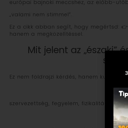
európai bajnoki meccshez, az előbb-utóbb
„valami nem stimmel”.
Ez a cikk abban segít, hogy megértsd: 
hanem a megközelítéssel.
Mit jelent az „északi” é
szem
3
Ez nem földrajzi kérdés, hanem kultúra és
Észak
szervezettség, fegyelem, fizikalitás, struktu
Dél-Eu