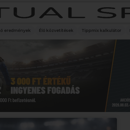
lő eredmények
Élő közvetítések
Tippmix kalkulátor