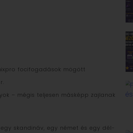
pmixpro focifogadások mögött
r.
ok – mégis teljesen másképp zajlanak
 egy skandináv, egy német és egy dél-