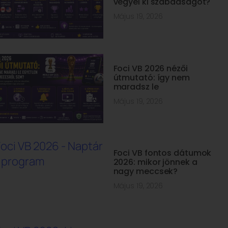
vegyél ki szabadságot?
Május 19, 2026
Foci VB 2026 nézői
útmutató: így nem
maradsz le
Május 19, 2026
Foci VB fontos dátumok
2026: mikor jönnek a
nagy meccsek?
Május 19, 2026