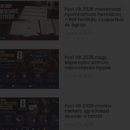
Foci VB 2026 menetrend
nyomtatható formában
– PDF letöltés, csoportkör
és ágrajz
Június 11, 2026
Foci VB 2026 nagy
képernyőn: otthoni
meccsnézési tippek
Május 19, 2026
Foci VB 2026 munka
mellett: így kövesd
okosan a tornát
Május 19, 2026