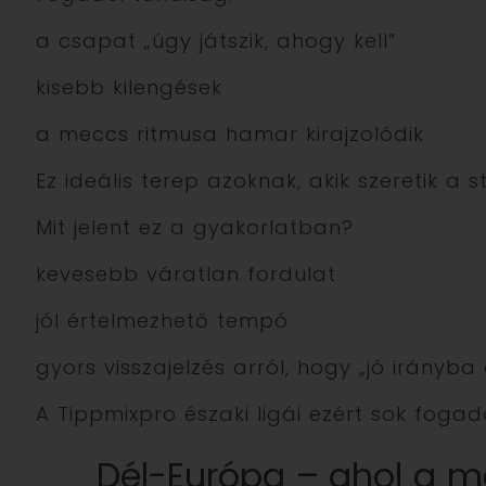
a csapat „úgy játszik, ahogy kell”
kisebb kilengések
a meccs ritmusa hamar kirajzolódik
Ez ideális terep azoknak, akik szeretik a s
Mit jelent ez a gyakorlatban?
kevesebb váratlan fordulat
jól értelmezhető tempó
gyors visszajelzés arról, hogy „jó irányb
A Tippmixpro északi ligái ezért sok fog
Dél-Európa – ahol a me