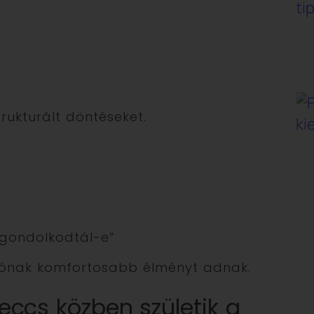
trukturált döntéseket.
a gondolkodtál-e”
adónak komfortosabb élményt adnak.
ccs közben születik a