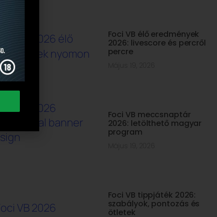
Foci VB élő eredmények
2026: livescore és percről
percre
Május 19, 2026
Foci VB meccsnaptár
2026: letölthető magyar
program
Május 19, 2026
Foci VB tippjáték 2026:
szabályok, pontozás és
ötletek