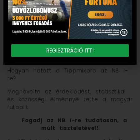
A Totó, amely a mai Tippmixpro
elődje volt.
Melyik NB I-es csapatra fogadnak a
legtöbben?
A Ferencváros a legnépszerűbb a
REGISZTRÁCIÓ ITT!
Tippmixpro-n.
Hogyan hatott a Tippmixpro az NB I-
re?
Megnövelte az érdeklődést, statisztikai
és közösségi élménnyé tette a magyar
futballt.
Fogadj az NB I-re tudatosan, a
múlt tiszteletével!