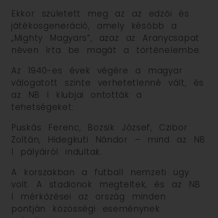
Ekkor született meg az az edzői és
játékosgeneráció, amely később a
„Mighty Magyars”, azaz az Aranycsapat
néven írta be magát a történelembe.
Az 1940-es évek végére a magyar
válogatott szinte verhetetlenné vált, és
az NB I klubjai ontották a
tehetségeket:
Puskás Ferenc, Bozsik József, Czibor
Zoltán, Hidegkuti Nándor – mind az NB
I pályáiról indultak.
A korszakban a futball nemzeti ügy
volt. A stadionok megteltek, és az NB
I mérkőzései az ország minden
pontján közösségi eseménynek