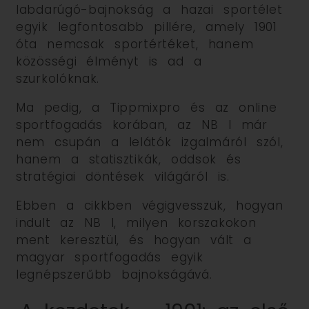
labdarúgó-bajnokság a hazai sportélet
egyik legfontosabb pillére, amely 1901
óta nemcsak sportértéket, hanem
közösségi élményt is ad a
szurkolóknak.
Ma pedig, a Tippmixpro és az online
sportfogadás korában, az NB I már
nem csupán a lelátók izgalmáról szól,
hanem a statisztikák, oddsok és
stratégiai döntések világáról is.
Ebben a cikkben végigvesszük, hogyan
indult az NB I, milyen korszakokon
ment keresztül, és hogyan vált a
magyar sportfogadás egyik
legnépszerűbb bajnokságává.