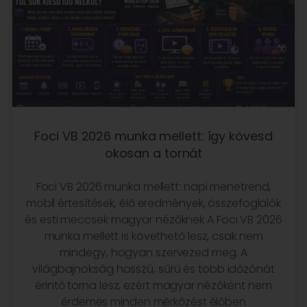
Foci VB 2026 munka mellett: így kövesd
okosan a tornát
Foci VB 2026 munka mellett: napi menetrend,
mobil értesítések, élő eredmények, összefoglalók
és esti meccsek magyar nézőknek A Foci VB 2026
munka mellett is követhető lesz, csak nem
mindegy, hogyan szervezed meg. A
világbajnokság hosszú, sűrű és több időzónát
érintő torna lesz, ezért magyar nézőként nem
érdemes minden mérkőzést élőben