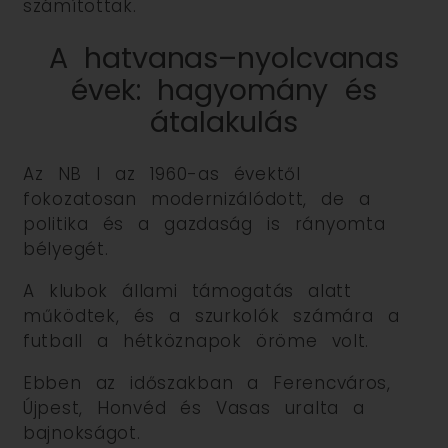
számítottak.
A hatvanas–nyolcvanas
évek: hagyomány és
átalakulás
Az NB I az 1960-as évektől
fokozatosan modernizálódott, de a
politika és a gazdaság is rányomta
bélyegét.
A klubok állami támogatás alatt
működtek, és a szurkolók számára a
futball a hétköznapok öröme volt.
Ebben az időszakban a Ferencváros,
Újpest, Honvéd és Vasas uralta a
bajnokságot.