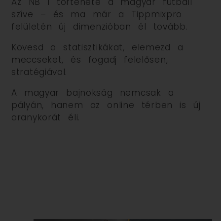
Az NB I története a magyar futball
szíve – és ma már a Tippmixpro
felületén új dimenzióban él tovább.
Kövesd a statisztikákat, elemezd a
meccseket, és fogadj felelősen,
stratégiával.
A magyar bajnokság nemcsak a
pályán, hanem az online térben is új
aranykorát éli.