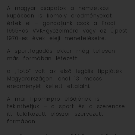
A magyar csapatok a nemzetközi
kupákban is komoly eredményeket
értek el – gondoljunk csak a Fradi
1965-ös VVK-győzelmére vagy az Újpest
1970-es évek eleji meneteléseire.
A sportfogadás ekkor még teljesen
más formában létezett:
a „Totó” volt az első legális tippjáték
Magyarországon, ahol 13 meccs
eredményét kellett eltalálni.
A mai Tippmixpro elődjének is
tekinthetjük – a sport és a szerencse
itt találkozott először szervezett
formában.