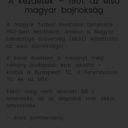
A kezdetek – 1901: az első
magyar bajnokság
A magyar futball hivatalos története
1901-ben kezdődött, amikor a Magyar
Labdarúgó Szövetség (MLSZ) elindította
az első bajnokságot.
A korai években a mezőnyt még
néhány budapesti klub alkotta –
köztük a Budapesti TC, a Ferencvárosi
TC és az MTK.
Ekkor még nem létezett NB I
elnevezés, de az alapokat már ekkor
lefektették:
– éves pontverseny,