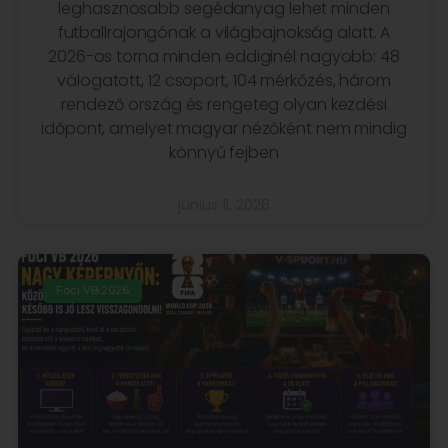
leghasznosabb segédanyag lehet minden
futballrajongónak a világbajnokság alatt. A
2026-os torna minden eddiginél nagyobb: 48
válogatott, 12 csoport, 104 mérkőzés, három
rendező ország és rengeteg olyan kezdési
időpont, amelyet magyar nézőként nem mindig
könnyű fejben
június 11, 2026
Foci VB 2026