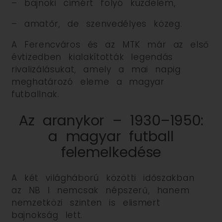
– bajnoki címért folyó küzdelem,
– amatőr, de szenvedélyes közeg.
A Ferencváros és az MTK már az első
évtizedben kialakították legendás
rivalizálásukat, amely a mai napig
meghatározó eleme a magyar
futballnak.
Az aranykor – 1930–1950:
a magyar futball
felemelkedése
A két világháború közötti időszakban
az NB I nemcsak népszerű, hanem
nemzetközi szinten is elismert
bajnokság lett.