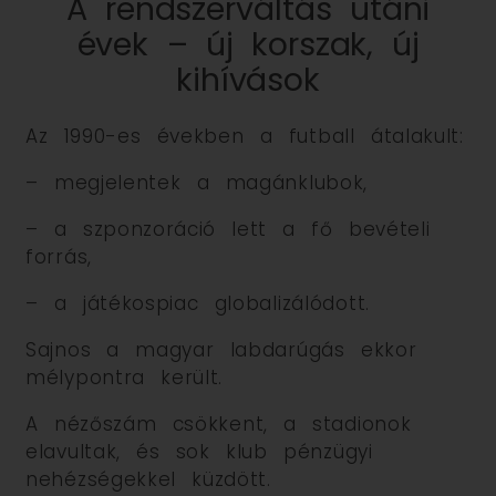
A rendszerváltás utáni
évek – új korszak, új
kihívások
Az 1990-es években a futball átalakult:
– megjelentek a magánklubok,
– a szponzoráció lett a fő bevételi
forrás,
– a játékospiac globalizálódott.
Sajnos a magyar labdarúgás ekkor
mélypontra került.
A nézőszám csökkent, a stadionok
elavultak, és sok klub pénzügyi
nehézségekkel küzdött.