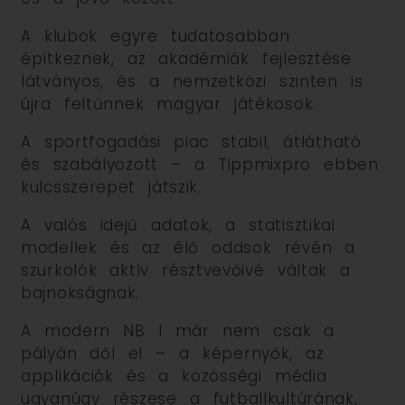
A klubok egyre tudatosabban
építkeznek, az akadémiák fejlesztése
látványos, és a nemzetközi szinten is
újra feltűnnek magyar játékosok.
A sportfogadási piac stabil, átlátható
és szabályozott – a Tippmixpro ebben
kulcsszerepet játszik.
A valós idejű adatok, a statisztikai
modellek és az élő oddsok révén a
szurkolók aktív résztvevőivé váltak a
bajnokságnak.
A modern NB I már nem csak a
pályán dől el – a képernyők, az
applikációk és a közösségi média
ugyanúgy részese a futballkultúrának,