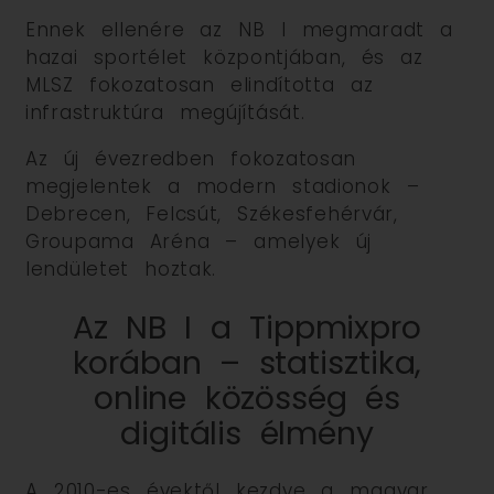
Ennek ellenére az NB I megmaradt a
hazai sportélet központjában, és az
MLSZ fokozatosan elindította az
infrastruktúra megújítását.
Az új évezredben fokozatosan
megjelentek a modern stadionok –
Debrecen, Felcsút, Székesfehérvár,
Groupama Aréna – amelyek új
lendületet hoztak.
Az NB I a Tippmixpro
korában – statisztika,
online közösség és
digitális élmény
A 2010-es évektől kezdve a magyar