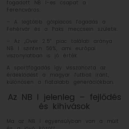
fogadott NB I-es csapat a
Ferencváros.
– A legtöbb gólpiacos fogadás a
Fehérvár és a Paks meccsein születik.
– Az „Over 2.5” piac találati aránya
NB I szinten 56%, ami európai
viszonylatban is jó érték.
A sportfogadás így visszahozta az
érdeklődést a magyar futball iránt,
különösen a fiatalabb generációkban.
Az NB I jelenleg – fejlődés
és kihívások
Ma az NB I egyensúlyban van a múlt
és a jövő között.