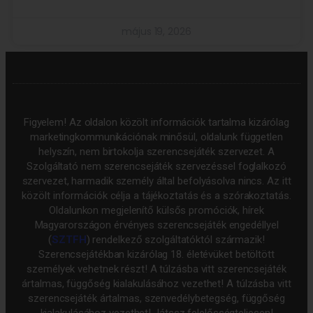
május 19, 2026
Figyelem! Az oldalon közölt információk tartalma kizárólag
marketingkommunikációnak minősül, oldalunk független
helyszín, nem birtokolja szerencsejáték szervezet. A
Szolgáltató nem szerencsejáték szervezéssel foglalkozó
szervezet, harmadik személy által befolyásolva nincs. Az itt
közölt információk célja a tájékoztatás és a szórakoztatás.
Oldalunkon megjelenítő külsős promóciók, hírek
Magyarországon érvényes szerencsejáték engedéllyel
(
SZTFH
) rendelkező szolgáltatóktól származik!
Szerencsejátékban kizárólag 18. életévüket betöltött
személyek vehetnek részt! A túlzásba vitt szerencsejáték
ártalmas, függőség kialakulásához vezethet! A túlzásba vitt
szerencsejáték ártalmas, szenvedélybetegség, függőség
kialakulásához vezethet! Játssz felelősségteljesen!