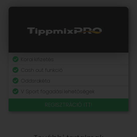
Korai kifizetés
Cash out funkció
Oddsrakéta
V Sport fogadási lehetőségek
REGISZTRÁCIÓ ITT!