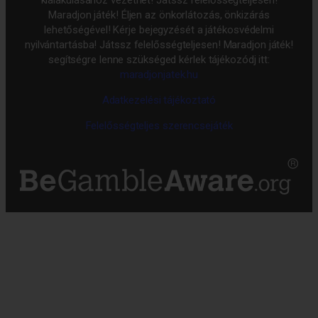
Maradjon játék! Éljen az önkorlátozás, önkizárás
lehetőségével! Kérje bejegyzését a játékosvédelmi
nyilvántartásba! Játssz felelősségteljesen! Maradjon játék!
segítségre lenne szükséged kérlek tájékozódj itt:
maradjonjatek.hu
Adatkezelési tájékoztató
Felelősségteljes szerencsejáték