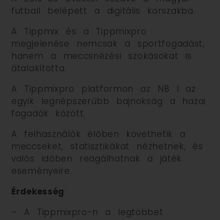
futball belépett a digitális korszakba.
A Tippmix és a Tippmixpro
megjelenése nemcsak a sportfogadást,
hanem a meccsnézési szokásokat is
átalakította.
A Tippmixpro platformon az NB I az
egyik legnépszerűbb bajnokság a hazai
fogadók között.
A felhasználók élőben követhetik a
meccseket, statisztikákat nézhetnek, és
valós időben reagálhatnak a játék
eseményeire.
Érdekesség
:
– A Tippmixpro-n a legtöbbet