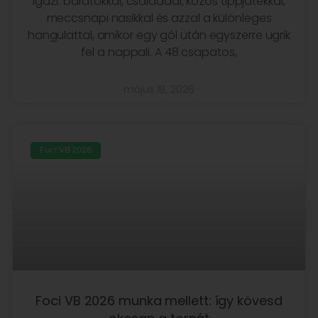
igazi: barátokkal, családdal, közös tippjátékkal,
meccsnapi nasikkal és azzal a különleges
hangulattal, amikor egy gól után egyszerre ugrik
fel a nappali. A 48 csapatos,
május 19, 2026
Foci VB 2026
Foci VB 2026 munka mellett: így kövesd