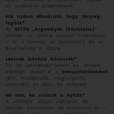
az xcasino.hu közleményeit.
Hol tudom ellenőrizni, hogy tényleg
legális?
Az
SZTFH „Engedélyek (közhiteles)”
oldalán, az „Online kaszinó” szekcióban
– itt a domain, az üzemeltető és az
érvényesség is látszik.
Lesznek üdvözlő bónuszok?
Ezt az üzemeltető jelenti be. Minden
esetben olvasd el a
bónuszfeltételeket
(RTP, hozzájárulás, megforgatás,
időkorlát), és állíts be limiteket.
Mi van, ha csúszik a nyitás?
A „várható” dátum változhat. Az
aktuális információt az xcasino.hu és –